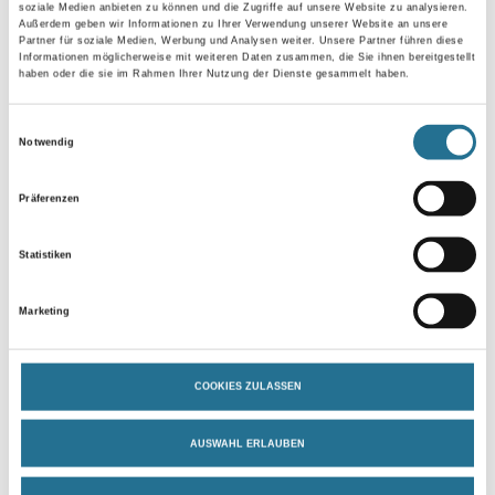
- Blockfest
soziale Medien anbieten zu können und die Zugriffe auf unsere Website zu analysieren.
- Sehr hohe Farbtonstabilität
Außerdem geben wir Informationen zu Ihrer Verwendung unserer Website an unsere
- Für Kinderspielzeug geeignet
Partner für soziale Medien, Werbung und Analysen weiter. Unsere Partner führen diese
Informationen möglicherweise mit weiteren Daten zusammen, die Sie ihnen bereitgestellt
- Wasserverdünnbar
haben oder die sie im Rahmen Ihrer Nutzung der Dienste gesammelt haben.
- Umweltschonend
- Hoch elastisch
- Hoch diffusionsfähig
Einwilligungsauswahl
Notwendig
Verarbeitungstemp./Luftfeuchte
Material-, Umluft- und Untergrundtemperatur: Mind. 8 °C
Präferenzen
Verarbeitungszeit
Statistiken
Bei 20 °C und 65 % relativer Luftfeuchtigkeit:
- Staubtrocken: 0,3-0,5 Stunden
- Grifffest: 2-3 Stunden
Marketing
- Überstreichbar: 6-8 Stunden.
Verbrauch
COOKIES ZULASSEN
Streichauftrag auf glatten Holzoberflächen: Ca. 80 - 100 ml/m2.
Streichauftrag auf sägerauhen Holzoberflächen: Ca. 200 - 250
ml/m2. Die Verbrauchswerte sind Anhaltswerte, die je nach
AUSWAHL ERLAUBEN
Untergrund und Untergrundbeschaffenheit abweichen können.
Exakte
Verbrauchswerte sind nur durch vorherige Probebeschichtungen