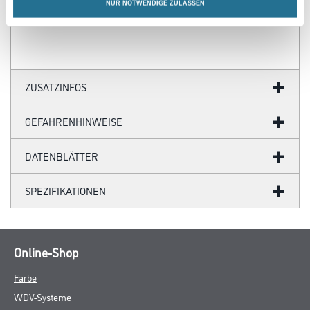
NUR NOTWENDIGE ZULASSEN
zu ermitteln.
ZUSATZINFOS
GEFAHRENHINWEISE
DATENBLÄTTER
SPEZIFIKATIONEN
Online-Shop
Farbe
WDV-Systeme