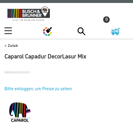
Zum
Zum
Inhalt
Navigationsmenü
0
springen
springen
Zurück
Caparol Capadur DecorLasur Mix
Abbildung ähnlich
Bitte einloggen, um Preise zu sehen