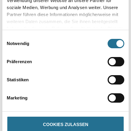
Verwendung unserer Website an unsere Partner für
soziale Medien, Werbung und Analysen weiter. Unsere
Partner führen diese Informationen möglicherweise mit
weiteren Daten zusammen, die Sie ihnen bereitgestellt
Umrechnungsfaktoren
haben oder die sie im Rahmen Ihrer Nutzung der Dienste
gesammelt haben.
Einwilligungsauswahl
Zur Farbauswahl für Ihren Wunschfarbton
Notwendig
Präferenzen
Statistiken
Marketing
PRODUKTEIGENSCHAFTEN
Produkteigenschaft
COOKIES ZULASSEN
- Hervorragender UV-Schutz durch reflektierende Pigmente
- Diffusionsfähig