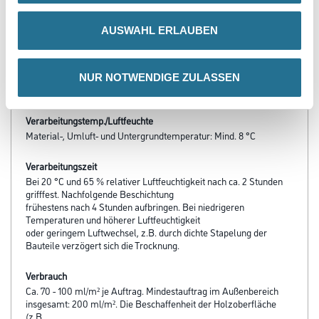
- Blockfest
- Edler Effekt durch Aluminiumbronze
AUSWAHL ERLAUBEN
- Hoher Feuchteschutz für maßhaltige Holzbauteile
- Renovierungsfreundliche Dünnschichtlasur
- Wasserverdünnbar
- VOC-richtlinienkonform (2010)
NUR NOTWENDIGE ZULASSEN
- Tropfgehemmte Konsistenz
Verarbeitungstemp./Luftfeuchte
Material-, Umluft- und Untergrundtemperatur: Mind. 8 °C
Verarbeitungszeit
Bei 20 °C und 65 % relativer Luftfeuchtigkeit nach ca. 2 Stunden
grifffest. Nachfolgende Beschichtung
frühestens nach 4 Stunden aufbringen. Bei niedrigeren
Temperaturen und höherer Luftfeuchtigkeit
oder geringem Luftwechsel, z.B. durch dichte Stapelung der
Bauteile verzögert sich die Trocknung.
Verbrauch
Ca. 70 - 100 ml/m² je Auftrag. Mindestauftrag im Außenbereich
insgesamt: 200 ml/m². Die Beschaffenheit der Holzoberfläche
(z.B.