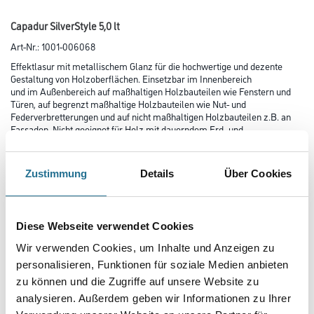
Capadur SilverStyle 5,0 lt
Art-Nr.:
1001-006068
Effektlasur mit metallischem Glanz für die hochwertige und dezente
Gestaltung von Holzoberflächen. Einsetzbar im Innenbereich
und im Außenbereich auf maßhaltigen Holz­bauteilen wie Fenstern und
Türen, auf ­be­grenzt maßhaltige Holzbauteilen wie Nut- und
Federverbretterungen und auf nicht maßhaltigen Holzbauteilen z.B. an
Fassaden. Nicht geeignet für Holz mit dauerndem Erd- und
Wasserkontakt.
Farbtonbezeichnung
Zustimmung
Details
Über Cookies
Diese Webseite verwendet Cookies
Glanzgrad
Wir verwenden Cookies, um Inhalte und Anzeigen zu
personalisieren, Funktionen für soziale Medien anbieten
Gebinde
zu können und die Zugriffe auf unsere Website zu
analysieren. Außerdem geben wir Informationen zu Ihrer