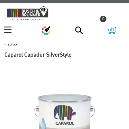
Zum
Zum
Inhalt
Navigationsmenü
0
springen
springen
Zurück
Caparol Capadur SilverStyle