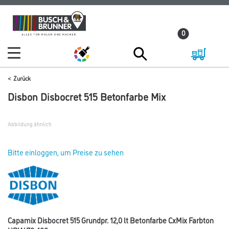
Zum
Zum
Inhalt
Navigationsmenü
0
springen
springen
Zurück
Disbon Disbocret 515 Betonfarbe Mix
Abbildung ähnlich
Bitte einloggen, um Preise zu sehen
Capamix Disbocret 515 Grundpr. 12,0 lt Betonfarbe CxMix Farbton