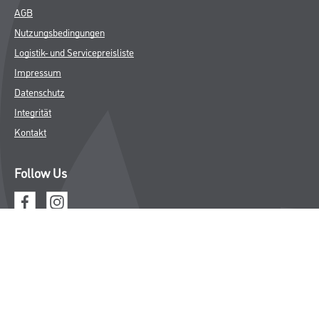
AGB
Nutzungsbedingungen
Logistik- und Servicepreisliste
Impressum
Datenschutz
Integrität
Kontakt
Follow Us
© Copyright CMS Dienstleistungs-Gesellschaft
* NUR FÜR GEWERBLICHE KUNDEN. ALLE ANGEGEBENEN PREISE
SIND ZZGL. GESETZLICHER MWST.
**Punktestand wird innerhalb mehrerer Wochen aktualisiert.