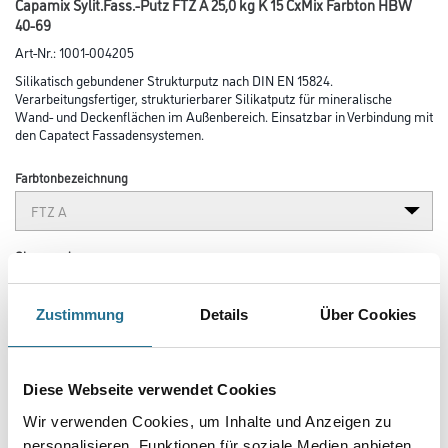
Capamix Sylit.Fass.-Putz FTZ A 25,0 kg K 15 CxMix Farbton HBW
40-69
Art-Nr.:
1001-004205
Silikatisch gebundener Strukturputz nach DIN EN 15824.
Verarbeitungsfertiger, strukturierbarer Silikatputz für mineralische
Wand- und Deckenflächen im Außenbereich. Einsatzbar in Verbindung mit
den Capatect Fassadensystemen.
Farbtonbezeichnung
Glanzgrad
Zustimmung
Details
Über Cookies
Körnung
Diese Webseite verwendet Cookies
Gebinde
Wir verwenden Cookies, um Inhalte und Anzeigen zu
personalisieren, Funktionen für soziale Medien anbieten