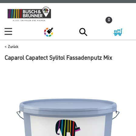
Zum
Zum
Inhalt
Navigationsmenü
0
springen
springen
Zurück
Caparol Capatect Sylitol Fassadenputz Mix