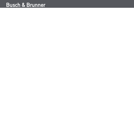
Busch & Brunner
Unternehmen
Aktuelles
Sortiment
Eigenmarken
Service
HAMSTA
Standorte
Karriere
FAQ
Rechtliches
AGB
Nutzungsbedingungen
Logistik- und Servicepreisliste