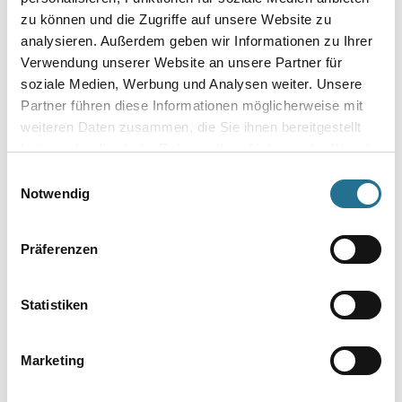
zu können und die Zugriffe auf unsere Website zu
analysieren. Außerdem geben wir Informationen zu Ihrer
Verwendung unserer Website an unsere Partner für
Umrechnungsfaktoren
soziale Medien, Werbung und Analysen weiter. Unsere
Partner führen diese Informationen möglicherweise mit
weiteren Daten zusammen, die Sie ihnen bereitgestellt
haben oder die sie im Rahmen Ihrer Nutzung der Dienste
gesammelt haben.
Einwilligungsauswahl
Zur Farbauswahl für Ihren Wunschfarbton
Notwendig
Zur Weißware
Präferenzen
Statistiken
Marketing