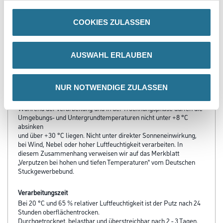
PRODUKTEIGENSCHAFTEN
COOKIES ZULASSEN
Produkteigenschaft
AUSWAHL ERLAUBEN
- Ohne Biozide
- Nichtbrennbar
- Geschmeidige Verarbeitung
NUR NOTWENDIGE ZULASSEN
Verarbeitungstemp./Luftfeuchte
Während der Verarbeitung und in der Trocknungsphase dürfen die
Umgebungs- und Untergrundtemperaturen nicht unter +8 °C
absinken
und über +30 °C liegen. Nicht unter direkter Sonneneinwirkung,
bei Wind, Nebel oder hoher Luftfeuchtigkeit verarbeiten. In
diesem Zusammenhang verweisen wir auf das Merkblatt
„Verputzen bei hohen und tiefen Temperaturen“ vom Deutschen
Stuckgewerbebund.
Verarbeitungszeit
Bei 20 °C und 65 % relativer Luftfeuchtigkeit ist der Putz nach 24
Stunden oberflächentrocken.
Durchgetrocknet, belastbar und überstreichbar nach 2 - 3 Tagen.