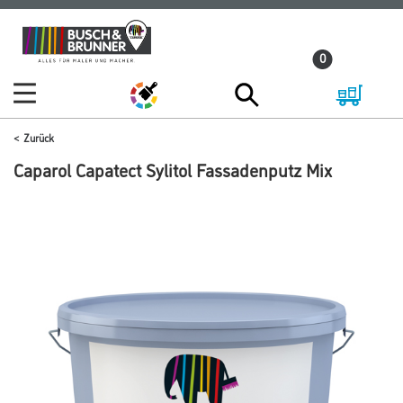
Zum
Zum
Inhalt
Navigationsmenü
0
springen
springen
Zurück
Caparol Capatect Sylitol Fassadenputz Mix