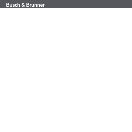
Busch & Brunner
Unternehmen
Aktuelles
Sortiment
Eigenmarken
Service
HAMSTA
Standorte
Karriere
FAQ
Rechtliches
AGB
Nutzungsbedingungen
Logistik- und Servicepreisliste