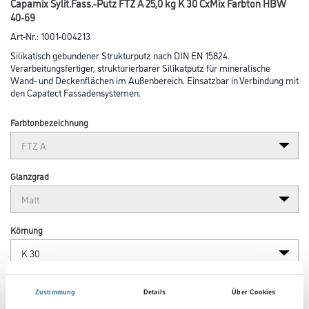
Capamix Sylit.Fass.-Putz FTZ A 25,0 kg K 30 CxMix Farbton HBW
40-69
Art-Nr.:
1001-004213
Silikatisch gebundener Strukturputz nach DIN EN 15824.
Verarbeitungsfertiger, strukturierbarer Silikatputz für mineralische
Wand- und Deckenflächen im Außenbereich. Einsatzbar in Verbindung mit
den Capatect Fassadensystemen.
Farbtonbezeichnung
Glanzgrad
Körnung
Gebinde
Zustimmung
Details
Über Cookies