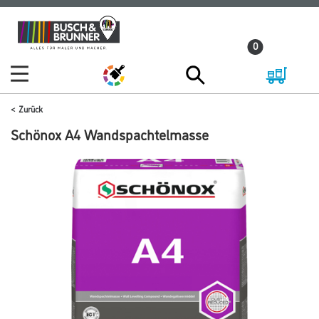
Zum
Zum
Inhalt
Navigationsmenü
0
springen
springen
Zurück
Schönox A4 Wandspachtelmasse