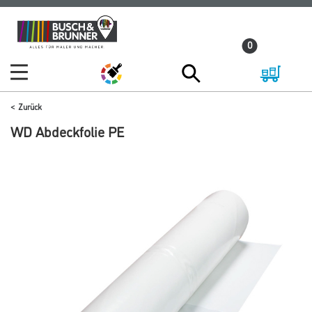
Zum
Zum
Inhalt
Navigationsmenü
0
springen
springen
Zurück
WD Abdeckfolie PE