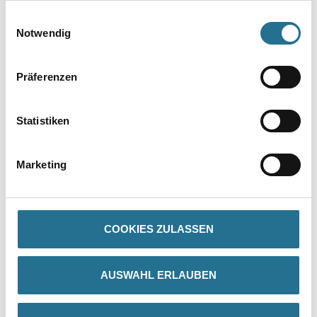
gesammelt haben.
Einwilligungsauswahl
Notwendig
Präferenzen
Statistiken
PRODUKTEIGENSCHAFTEN
Marketing
Produkteigenschaft
- Polyethylen-Folie
COOKIES ZULASSEN
ZUSATZINFOS
AUSWAHL ERLAUBEN
GEFAHRENHINWEISE