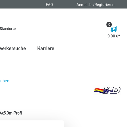
FAQ
Anmelden/Registrieren
0
Standorte
0,00 €
erkersuche
Karriere
 sehen
x5,0m Profi