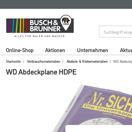
Zum
Zum
Inhalt
Navigationsmenü
springen
springen
Online-Shop
Aktionen
Unternehmen
Aktue
Startseite
Verbrauchsmaterialien
Abdeck- & Klebematerialien
WD Abdeckp
WD Abdeckplane HDPE