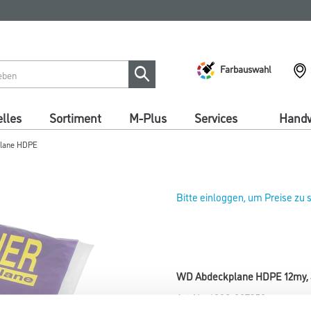
Farbauswahl
lles
Sortiment
M-Plus
Services
Handw
lane HDPE
Bitte einloggen, um Preise zu
WD Abdeckplane HDPE 12my, 4
Art-Nr.:
4086-007350