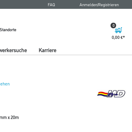
FAQ
Anmelden/Registrieren
0
Standorte
0,00 €
erkersuche
Karriere
 sehen
0mm x 20m