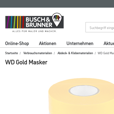
Zum
Zum
Inhalt
Navigationsmenü
springen
springen
Online-Shop
Aktionen
Unternehmen
Aktue
Startseite
Verbrauchsmaterialien
Abdeck- & Klebematerialien
WD Gold Ma
WD Gold Masker