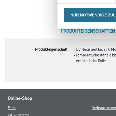
NUR NOTWENDIGE ZU
CURRENT
PRODUKTEIGENSCHAFTEN
TAB:
Produkteigenschaft
- UV-Resistent bis zu 6 M
- Temperaturbeständig bis 
- Antistatische Folie
Online-Shop
Farbe
Verbrauchmater
WDV-Systeme