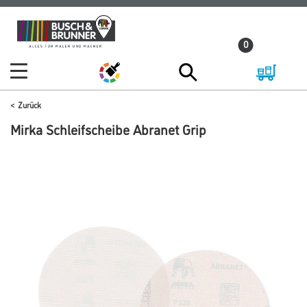
Zum
Zum
Inhalt
Navigationsmenü
0
springen
springen
Zurück
Mirka Schleifscheibe Abranet Grip