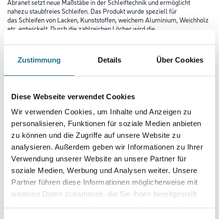
Abranet setzt neue Maßstäbe in der Schleiftechnik und ermöglicht
nahezu staubfreies Schleifen. Das Produkt wurde speziell für
das Schleifen von Lacken, Kunststoffen, weichem Aluminium, Weichholz
etc. entwickelt. Durch die zahlreichen Löcher wird die
optimale Staubabsaugung gewährleistet und eine höhere Standzeit
erreicht.
Zustimmung
Details
Über Cookies
Durchmesser in millimeter
Diese Webseite verwendet Cookies
Körnung
Wir verwenden Cookies, um Inhalte und Anzeigen zu
personalisieren, Funktionen für soziale Medien anbieten
zu können und die Zugriffe auf unsere Website zu
analysieren. Außerdem geben wir Informationen zu Ihrer
Verwendung unserer Website an unsere Partner für
Umrechnungsfaktoren
soziale Medien, Werbung und Analysen weiter. Unsere
Partner führen diese Informationen möglicherweise mit
weiteren Daten zusammen, die Sie ihnen bereitgestellt
haben oder die sie im Rahmen Ihrer Nutzung der Dienste
gesammelt haben.