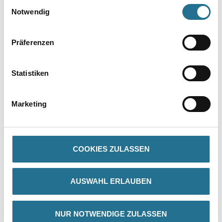
Einwilligungsauswahl
Notwendig
Präferenzen
PRODUKTEIGENSCHAFTEN
Statistiken
Produkteigenschaft
- Das einzigartige staubfreie Schleiferlebnis
- Extreme Lebensdauer aufgrund der Netzschleifstruktur (bis zu
Marketing
10 Mal länger als Standardprodukte)
- Empfohlen für zahlreiche Holzarten, Farben und Lacke
- Beschleunigt die Oberflächenbearbeitung
- Gut geeignet für zahlreiche harte Oberflächenarten
- Geeignet für alle Schleifmaschinen – unabhängig von der
COOKIES ZULASSEN
Lochkonfiguration
AUSWAHL ERLAUBEN
ZUSATZINFOS
NUR NOTWENDIGE ZULASSEN