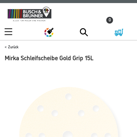
Zum
Zum
Inhalt
Navigationsmenü
0
springen
springen
Zurück
Mirka Schleifscheibe Gold Grip 15L