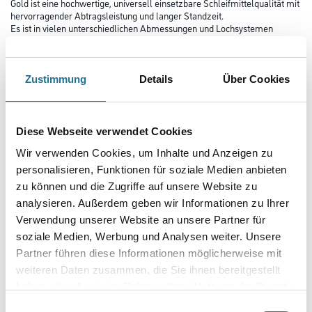
Gold ist eine hochwertige, universell einsetzbare Schleifmittelqualität mit
hervorragender Abtragsleistung und langer Standzeit.
Es ist in vielen unterschiedlichen Abmessungen und Lochsystemen
verfügbar und kann so auf vielen bekannten Maschinen-Typen
eingesetzt werden.
Zustimmung
Details
Über Cookies
Durchmesser in millimeter
Diese Webseite verwendet Cookies
Körnung
Wir verwenden Cookies, um Inhalte und Anzeigen zu
personalisieren, Funktionen für soziale Medien anbieten
zu können und die Zugriffe auf unsere Website zu
analysieren. Außerdem geben wir Informationen zu Ihrer
Umrechnungsfaktoren
Verwendung unserer Website an unsere Partner für
soziale Medien, Werbung und Analysen weiter. Unsere
Partner führen diese Informationen möglicherweise mit
weiteren Daten zusammen, die Sie ihnen bereitgestellt
haben oder die sie im Rahmen Ihrer Nutzung der Dienste
gesammelt haben.
Einwilligungsauswahl