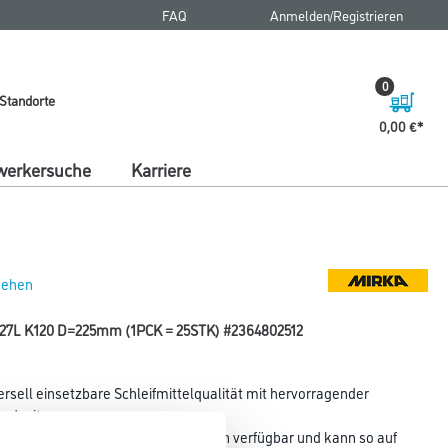
FAQ
Anmelden/Registrieren
0
Standorte
0,00 €
erkersuche
Karriere
 sehen
ip 27L K120 D=225mm (1PCK = 25STK) #2364802512
ersell einsetzbare Schleifmittelqualität mit hervorragender
ndzeit.
ichen Abmessungen und Lochsystemen verfügbar und kann so auf