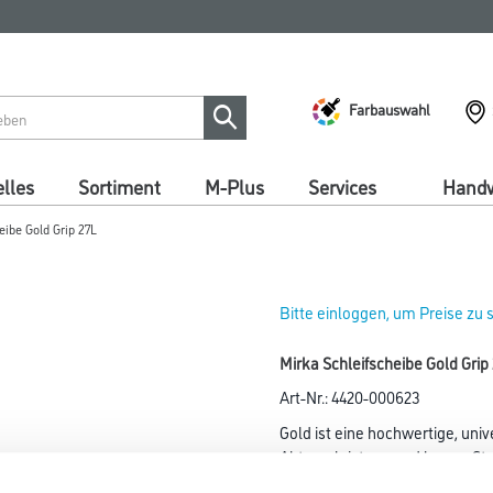
Farbauswahl
lles
Sortiment
M-Plus
Services
Handw
eibe Gold Grip 27L
Bitte einloggen, um Preise zu
Mirka Schleifscheibe Gold Gr
Art-Nr.:
4420-000623
Gold ist eine hochwertige, univ
Abtragsleistung und langer Sta
Es ist in vielen unterschiedl