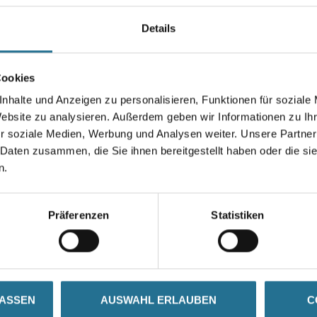
vielen bekannten Maschinen-
eingesetzt werden.
Details
Durchmesser in millimeter
Cookies
nhalte und Anzeigen zu personalisieren, Funktionen für soziale
Website zu analysieren. Außerdem geben wir Informationen zu I
r soziale Medien, Werbung und Analysen weiter. Unsere Partner
Umrechnungsfaktoren
 Daten zusammen, die Sie ihnen bereitgestellt haben oder die s
n.
Präferenzen
Statistiken
SATZINFOS
GEFAHRENHINWEISE
DAT
LASSEN
AUSWAHL ERLAUBEN
C