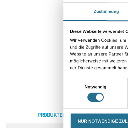
Zustimmung
Diese Webseite verwendet 
Wir verwenden Cookies, um I
und die Zugriffe auf unsere 
Website an unsere Partner fü
möglicherweise mit weiteren
der Dienste gesammelt habe
Einwilligungsauswahl
Notwendig
CURRENT
PRODUKTEIGENSCHAFTEN
ZU
TAB:
NUR NOTWENDIGE ZU