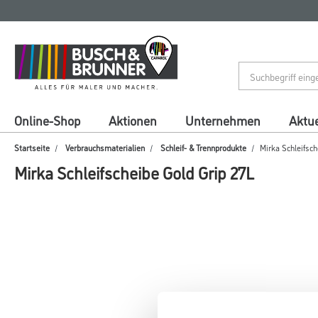
Zum
Zum
Inhalt
Navigationsmenü
springen
springen
Online-Shop
Aktionen
Unternehmen
Aktue
Startseite
Verbrauchsmaterialien
Schleif- & Trennprodukte
Mirka Schleifsch
Mirka Schleifscheibe Gold Grip 27L