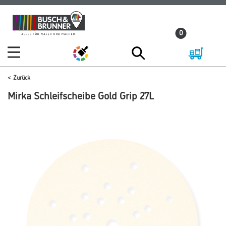
Zum
Zum
Inhalt
Navigationsmenü
0
springen
springen
Zurück
Mirka Schleifscheibe Gold Grip 27L