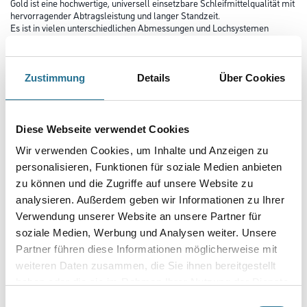
Gold ist eine hochwertige, universell einsetzbare Schleifmittelqualität mit
hervorragender Abtragsleistung und langer Standzeit.
Es ist in vielen unterschiedlichen Abmessungen und Lochsystemen
verfügbar und kann so auf vielen bekannten Maschinen-Typen
eingesetzt werden.
Zustimmung
Details
Über Cookies
Durchmesser in millimeter
Diese Webseite verwendet Cookies
Körnung
Wir verwenden Cookies, um Inhalte und Anzeigen zu
personalisieren, Funktionen für soziale Medien anbieten
zu können und die Zugriffe auf unsere Website zu
analysieren. Außerdem geben wir Informationen zu Ihrer
Umrechnungsfaktoren
Verwendung unserer Website an unsere Partner für
soziale Medien, Werbung und Analysen weiter. Unsere
Partner führen diese Informationen möglicherweise mit
weiteren Daten zusammen, die Sie ihnen bereitgestellt
haben oder die sie im Rahmen Ihrer Nutzung der Dienste
gesammelt haben.
Einwilligungsauswahl