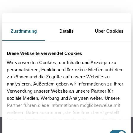
PRODUKTEIGENSCHAFTEN
Zustimmung
Details
Über Cookies
Diese Webseite verwendet Cookies
ZUSATZINFOS
Wir verwenden Cookies, um Inhalte und Anzeigen zu
personalisieren, Funktionen für soziale Medien anbieten
GEFAHRENHINWEISE
zu können und die Zugriffe auf unsere Website zu
analysieren. Außerdem geben wir Informationen zu Ihrer
DATENBLÄTTER
Verwendung unserer Website an unsere Partner für
soziale Medien, Werbung und Analysen weiter. Unsere
SPEZIFIKATIONEN
Partner führen diese Informationen möglicherweise mit
weiteren Daten zusammen, die Sie ihnen bereitgestellt
haben oder die sie im Rahmen Ihrer Nutzung der Dienste
Online-Shop
gesammelt haben.
Einwilligungsauswahl