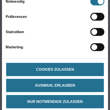
Notwendig
Farbe
WDV-Systeme
Präferenzen
Trockenbau
Putze- und Spachtelmassen
Bodenbeläge
Statistiken
Wand- & Deckenbeläge
Werkzeug & Maschinen
Marketing
Verbrauchmaterialien
Busch & Brunner
COOKIES ZULASSEN
Unternehmen
Aktuelles
AUSWAHL ERLAUBEN
Sortiment
Eigenmarken
NUR NOTWENDIGE ZULASSEN
Service
HAMSTA