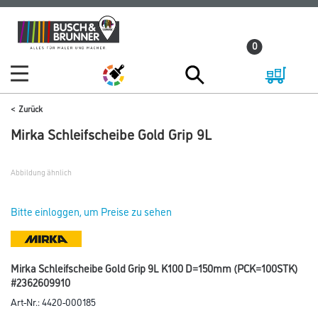
Zum
Zum
Inhalt
Navigationsmenü
0
springen
springen
Zurück
Mirka Schleifscheibe Gold Grip 9L
Abbildung ähnlich
Bitte einloggen, um Preise zu sehen
Mirka Schleifscheibe Gold Grip 9L K100 D=150mm (PCK=100STK)
#2362609910
Art-Nr.:
4420-000185