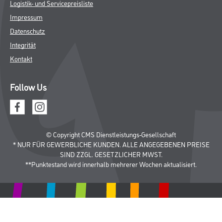
Busch & Brunner
Unternehmen
Aktuelles
Sortiment
Eigenmarken
Service
HAMSTA
Standorte
Karriere
FAQ
Rechtliches
AGB
Nutzungsbedingungen