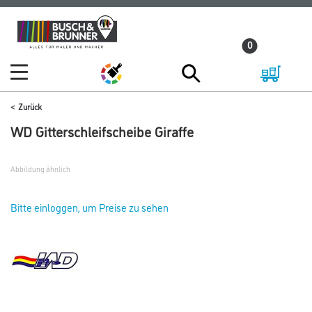
Zum
Zum
Inhalt
Navigationsmenü
0
springen
springen
Zurück
WD Gitterschleifscheibe Giraffe