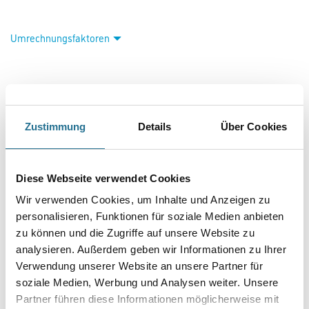
WD Gitterschleifscheibe Giraffe D=225mm K80 grob
Art-Nr.:
4086-011804
- Superpad G für Langhalsschleifer
Die Scheiben im Durchmesser 225 mm sind mit einem innovativen
Klettsystem ausgestattet. Sie sind universell auf jedem am Markt
erhältlichen Langhalsschleifer einsetzbar. Eine optimale Staubabführung
durch das Klettsystem ist gewährleistet. Die innovative,
offene Trägerstruktur ermöglicht selbst das Reinigen stark verschmutzer
Oberflächen, bzw. das Schleifen weicher Spachtelmassen
Zustimmung
Details
Über Cookies
mit hohem Staubanfall.
Länge in Millimeter
Diese Webseite verwendet Cookies
Wir verwenden Cookies, um Inhalte und Anzeigen zu
Durchmesser in millimeter
personalisieren, Funktionen für soziale Medien anbieten
zu können und die Zugriffe auf unsere Website zu
analysieren. Außerdem geben wir Informationen zu Ihrer
Verwendung unserer Website an unsere Partner für
Körnung
soziale Medien, Werbung und Analysen weiter. Unsere
Partner führen diese Informationen möglicherweise mit