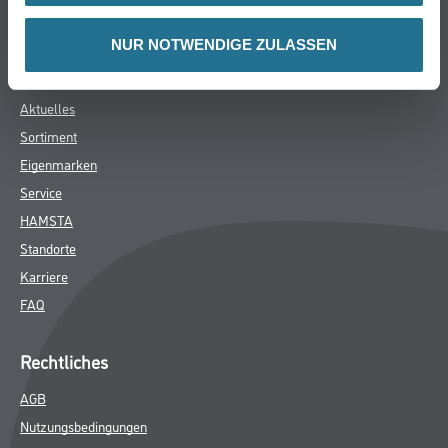
ZUSATZINFOS
NUR NOTWENDIGE ZULASSEN
GEFAHRENHINWEISE
SPEZIFIKATIONEN
Online-Shop
Farbe
WDV-Systeme
Trockenbau
Putze- und Spachtelmassen
Bodenbeläge
Wand- & Deckenbeläge
Werkzeug & Maschinen
Verbrauchmaterialien