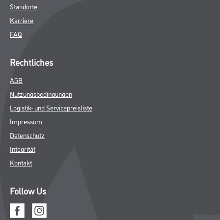
Farbe
WDV-Systeme
Trockenbau
Putze- und Spachtelmassen
Bodenbeläge
Wand- & Deckenbeläge
Werkzeug & Maschinen
Verbrauchmaterialien
Busch & Brunner
Unternehmen
Aktuelles
Sortiment
Eigenmarken
Service
HAMSTA