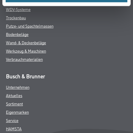
- Formstabil und thermisch unempfindlich
Verbrauch
1 m²/m²
ZUSATZINFOS
GEFAHRENHINWEISE
DATENBLÄTTER
SPEZIFIKATIONEN
Online-Shop