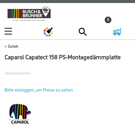
Zum
Zum
Inhalt
Navigationsmenü
0
springen
springen
Zurück
Caparol Capatect 158 PS-Montagedämmplatte