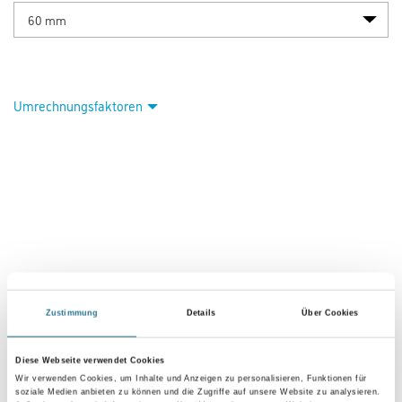
Capatect 158/06 PS-Montagedämmplatte EPS032 WDV
Dalmatiner Bund = 4,0 qm
Art-Nr.:
1001-008515
Polystyrol-Hartschaum EPS 032 für die Befestigung in Schienenmontage.
Farbtonbezeichnung
Länge in centimeter
Breite in centimeter
Zustimmung
Details
Über Cookies
Gebinde
Diese Webseite verwendet Cookies
Wir verwenden Cookies, um Inhalte und Anzeigen zu personalisieren, Funktionen für
Plattenstärke
soziale Medien anbieten zu können und die Zugriffe auf unsere Website zu analysieren.