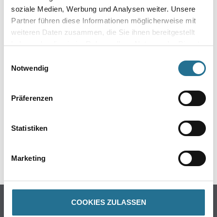
- Hohe Systemfestigkeit gegen mechanische Beschädigungen
soziale Medien, Werbung und Analysen weiter. Unsere
Partner führen diese Informationen möglicherweise mit
Verbrauch
weiteren Daten zusammen, die Sie ihnen bereitgestellt
1 m²/m²
haben oder die sie im Rahmen Ihrer Nutzung der Dienste
gesammelt haben.
Einwilligungsauswahl
Notwendig
ZUSATZINFOS
Präferenzen
GEFAHRENHINWEISE
Statistiken
DATENBLÄTTER
SPEZIFIKATIONEN
Marketing
Online-Shop
COOKIES ZULASSEN