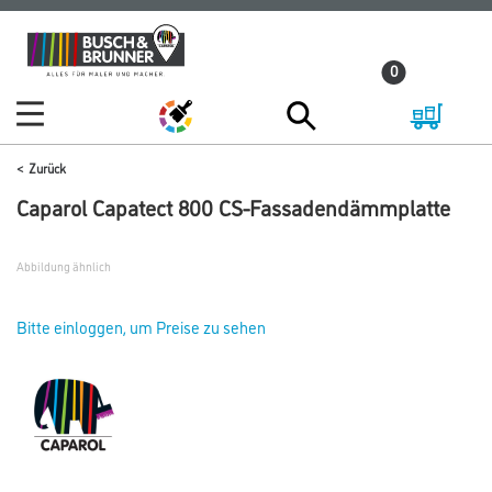
Zum
Zum
Inhalt
Navigationsmenü
0
springen
springen
Zurück
Caparol Capatect 800 CS-Fassadendämmplatte
Abbildung ähnlich
Bitte einloggen, um Preise zu sehen