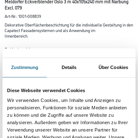
Meldorfer Eckverblender Oslo 3 m 40x105x240 mm mit Narbung
Excl. 079
Art-Nr.:
1001-008839
Dekorative Oberflächenbeschichtung für die individuelle Gestaltung in den
Capatect Fassadensystemen und als Anwendung im
Innenbereich.
Farbtonbezeichnung
Zustimmung
Details
Über Cookies
Länge in centimeter
Diese Webseite verwendet Cookies
Breite in centimeter
Wir verwenden Cookies, um Inhalte und Anzeigen zu
personalisieren, Funktionen für soziale Medien anbieten
zu können und die Zugriffe auf unsere Website zu
Gebinde
analysieren. Außerdem geben wir Informationen zu Ihrer
Verwendung unserer Website an unsere Partner für
soziale Medien, Werbung und Analysen weiter. Unsere