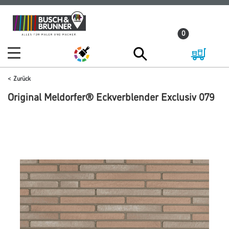
Zum
Zum
Inhalt
Navigationsmenü
0
springen
springen
Zurück
Original Meldorfer® Eckverblender Exclusiv 079