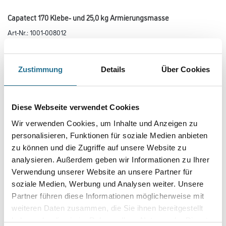
Capatect 170 Klebe- und 25,0 kg Armierungsmasse
Art-Nr.:
1001-008012
Mineralischer Werktrockenmörtel zum Kleben und Armieren im
Capatect System Keramik, System Feinstein, System Naturstein.
Zustimmung
Details
Über Cookies
Gebinde
Diese Webseite verwendet Cookies
Variante
Wir verwenden Cookies, um Inhalte und Anzeigen zu
personalisieren, Funktionen für soziale Medien anbieten
zu können und die Zugriffe auf unsere Website zu
analysieren. Außerdem geben wir Informationen zu Ihrer
Verwendung unserer Website an unsere Partner für
Umrechnungsfaktoren
soziale Medien, Werbung und Analysen weiter. Unsere
Partner führen diese Informationen möglicherweise mit
weiteren Daten zusammen, die Sie ihnen bereitgestellt
haben oder die sie im Rahmen Ihrer Nutzung der Dienste