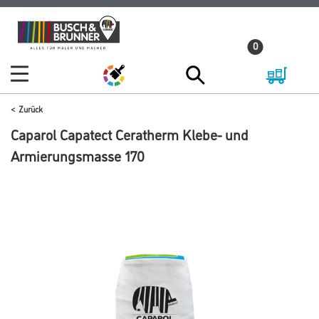
Zum
Zum
Inhalt
Navigationsmenü
0
springen
springen
Zurück
Caparol Capatect Ceratherm Klebe- und
Armierungsmasse 170