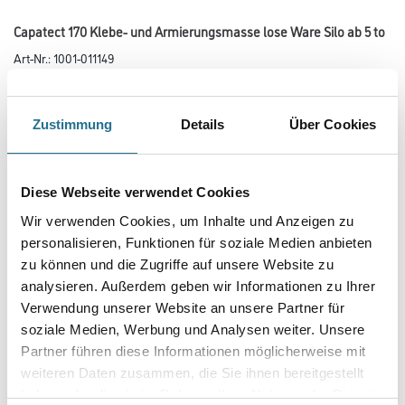
Capatect 170 Klebe- und Armierungsmasse lose Ware Silo ab 5 to
Art-Nr.:
1001-011149
Mineralischer Werktrockenmörtel zum Kleben und Armieren im
Capatect System Keramik, System Feinstein, System Naturstein.
Zustimmung
Details
Über Cookies
Gebinde
Diese Webseite verwendet Cookies
Variante
Wir verwenden Cookies, um Inhalte und Anzeigen zu
personalisieren, Funktionen für soziale Medien anbieten
zu können und die Zugriffe auf unsere Website zu
analysieren. Außerdem geben wir Informationen zu Ihrer
Verwendung unserer Website an unsere Partner für
Umrechnungsfaktoren
soziale Medien, Werbung und Analysen weiter. Unsere
Partner führen diese Informationen möglicherweise mit
weiteren Daten zusammen, die Sie ihnen bereitgestellt
haben oder die sie im Rahmen Ihrer Nutzung der Dienste