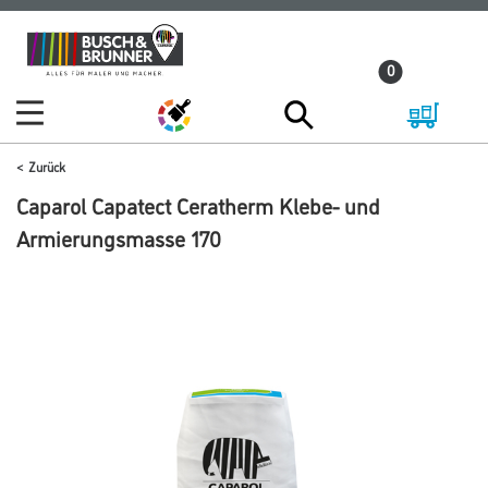
Zum
Zum
Inhalt
Navigationsmenü
0
springen
springen
Zurück
Caparol Capatect Ceratherm Klebe- und
Armierungsmasse 170