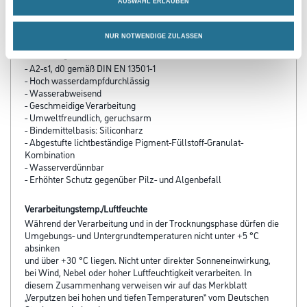
AUSWAHL ERLAUBEN
PRODUKTEIGENSCHAFTEN
NUR NOTWENDIGE ZULASSEN
Produkteigenschaft
- A2-s1, d0 gemäß DIN EN 13501-1
- Hoch wasserdampfdurchlässig
- Wasserabweisend
- Geschmeidige Verarbeitung
- Umweltfreundlich, geruchsarm
- Bindemittelbasis: Siliconharz
- Abgestufte lichtbeständige Pigment-Füllstoff-Granulat-
Kombination
- Wasserverdünnbar
- Erhöhter Schutz gegenüber Pilz- und Algenbefall
Verarbeitungstemp./Luftfeuchte
Während der Verarbeitung und in der Trocknungsphase dürfen die
Umgebungs- und Untergrundtemperaturen nicht unter +5 °C
absinken
und über +30 °C liegen. Nicht unter direkter Sonneneinwirkung,
bei Wind, Nebel oder hoher Luftfeuchtigkeit verarbeiten. In
diesem Zusammenhang verweisen wir auf das Merkblatt
„Verputzen bei hohen und tiefen Temperaturen“ vom Deutschen