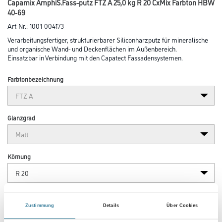
Capamix AmphiS.Fass-putz FTZ A 25,0 kg R 20 CxMix Farbton HBW
40-69
Art-Nr.:
1001-004173
Verarbeitungsfertiger, strukturierbarer Siliconharzputz für mineralische
und organische Wand- und Deckenflächen im Außenbereich.
Einsatzbar in Verbindung mit den Capatect Fassadensystemen.
Farbtonbezeichnung
Glanzgrad
Körnung
Gebinde
Zustimmung
Details
Über Cookies