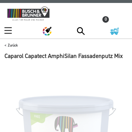
Zum
Zum
Inhalt
Navigationsmenü
0
springen
springen
Zurück
Caparol Capatect AmphiSilan Fassadenputz Mix