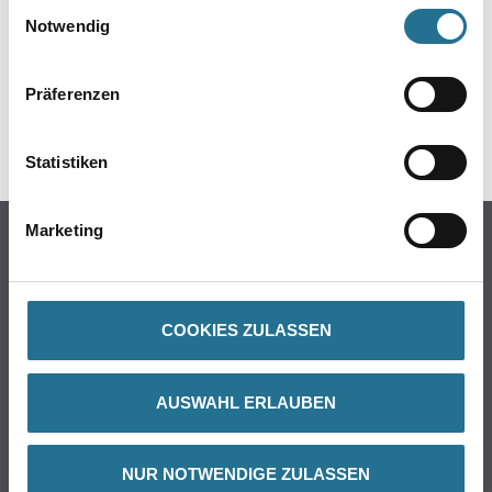
Einwilligungsauswahl
Notwendig
Präferenzen
PRODUKTEIGENSCHAFTEN
Statistiken
Produkteigenschaft
- Individuelle Anpassung an spitz- oder stumpfwinklige Kanten
durch bewegliche Stege des Innenwinkels
Marketing
- Gewebe aus der Fläche braucht nicht um die Ecke gelegt zu
werden
- Systemkonformes Gewebe
Verbrauch
COOKIES ZULASSEN
1,0 m/m
AUSWAHL ERLAUBEN
ZUSATZINFOS
NUR NOTWENDIGE ZULASSEN