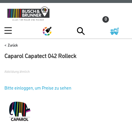
Zum
Zum
Inhalt
Navigationsmenü
0
springen
springen
Zurück
Caparol Capatect 042 Rolleck