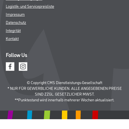
Busch & Brunner
Unternehmen
Aktuelles
Sortiment
Eigenmarken
Service
HAMSTA
Standorte
Karriere
FAQ
Rechtliches
AGB
Nutzungsbedingungen