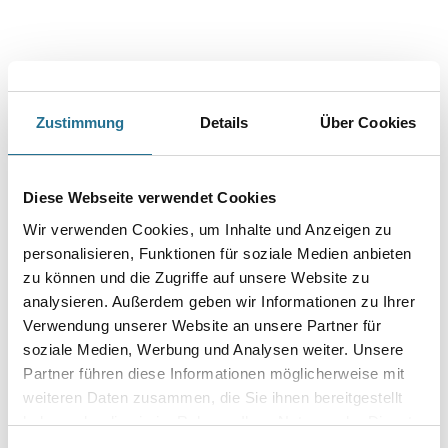
Capatect 042/00 Rolleck 25,0 m 1 Rolle = 25 m
Art-Nr.:
1001-001773
Gewebe-Eckschutz für Außen- und Innenecken mit variablem Winkel.
- Schenkelbreite 12,5 x 12,5 cm
Länge in centimeter
Zustimmung
Details
Über Cookies
Diese Webseite verwendet Cookies
Gebinde
Wir verwenden Cookies, um Inhalte und Anzeigen zu
personalisieren, Funktionen für soziale Medien anbieten
zu können und die Zugriffe auf unsere Website zu
analysieren. Außerdem geben wir Informationen zu Ihrer
Verwendung unserer Website an unsere Partner für
Umrechnungsfaktoren
soziale Medien, Werbung und Analysen weiter. Unsere
Partner führen diese Informationen möglicherweise mit
weiteren Daten zusammen, die Sie ihnen bereitgestellt
haben oder die sie im Rahmen Ihrer Nutzung der Dienste
gesammelt haben.