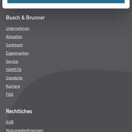
GEFAHRENHINWEISE
DATENBLÄTTER
SPEZIFIKATIONEN
Online-Shop
Farbe
WDV-Systeme
Trockenbau
Putze- und Spachtelmassen
Bodenbeläge
Wand- & Deckenbeläge
Werkzeug & Maschinen
Verbrauchmaterialien