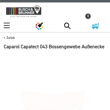
Zum
Zum
Inhalt
Navigationsmenü
0
springen
springen
Zurück
Caparol Capatect 043 Bossengewebe Außenecke