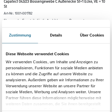
Capatect 043/23 Bossengewebe C Außenecke St=1 Ecke, VE = 10
St
Art-Nr.:
1001-001782
Glasgewebe-Formteile für die Ausbildung von Bossennuten.
- Maschenweite: ca. 4 x 4 mm
- Breite Gewebeschenkel: 10 cm
Zustimmung
Details
Über Cookies
Gebinde
Diese Webseite verwendet Cookies
Variante
Wir verwenden Cookies, um Inhalte und Anzeigen zu
personalisieren, Funktionen für soziale Medien anbieten
zu können und die Zugriffe auf unsere Website zu
analysieren. Außerdem geben wir Informationen zu Ihrer
Verwendung unserer Website an unsere Partner für
Umrechnungsfaktoren
soziale Medien, Werbung und Analysen weiter. Unsere
Partner führen diese Informationen möglicherweise mit
weiteren Daten zusammen, die Sie ihnen bereitgestellt
haben oder die sie im Rahmen Ihrer Nutzung der Dienste