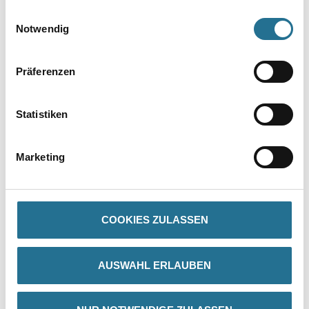
gesammelt haben.
Einwilligungsauswahl
Notwendig
Präferenzen
PRODUKTEIGENSCHAFTEN
Statistiken
Produkteigenschaft
- Schiebefest
Marketing
- Zugfest
- Weichmacherfrei
- Alkalibeständig
- Maschenweite 4 x 4 mm
COOKIES ZULASSEN
AUSWAHL ERLAUBEN
ZUSATZINFOS
GEFAHRENHINWEISE