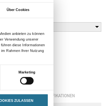
stöße.
Über Cookies
Gebinde
 Medien anbieten zu können
hrer Verwendung unserer
 führen diese Informationen
ie im Rahmen Ihrer Nutzung
Marketing
ENBLÄTTER
SPEZIFIKATIONEN
OOKIES ZULASSEN