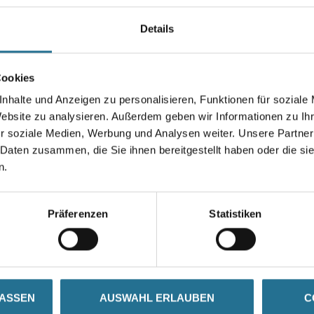
Zur Überbrückung der Platten
– Selbstklebend
Details
Länge in centimeter
Cookies
nhalte und Anzeigen zu personalisieren, Funktionen für soziale
Website zu analysieren. Außerdem geben wir Informationen zu I
r soziale Medien, Werbung und Analysen weiter. Unsere Partner
Umrechnungsfaktoren
 Daten zusammen, die Sie ihnen bereitgestellt haben oder die s
n.
Präferenzen
Statistiken
SATZINFOS
GEFAHRENHINWEISE
DAT
LASSEN
AUSWAHL ERLAUBEN
C