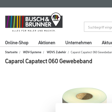
Zum
Zum
Inhalt
Navigationsmenü
springen
springen
Online-Shop
Aktionen
Unternehmen
Aktue
Startseite
WDV-Systeme
WDVS Zubehör
Caparol Capatect 060 Gewebeba
Caparol Capatect 060 Gewebeband