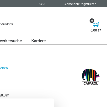
FAQ
Anmelden/Registrieren
0
Standorte
0,00 €
erkersuche
Karriere
 sehen
50,0 m