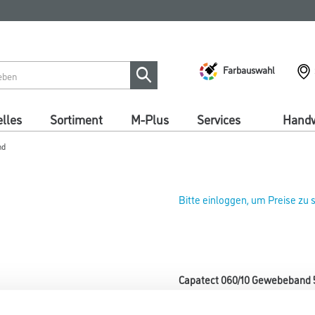
Farbauswahl
lles
Sortiment
M-Plus
Services
Handw
nd
Bitte einloggen, um Preise zu
Capatect 060/10 Gewebeband 
Art-Nr.:
1001-005648