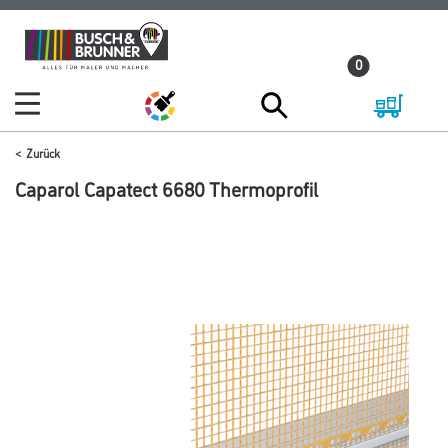
Zum
Zum
Inhalt
Navigationsmenü
0
springen
springen
Zurück
Caparol Capatect 6680 Thermoprofil