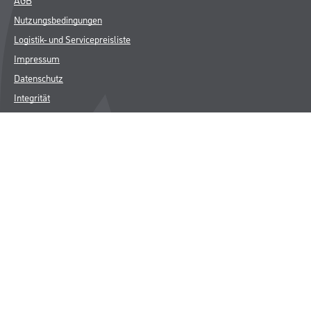
Nutzungsbedingungen
Logistik- und Servicepreisliste
Impressum
Datenschutz
Integrität
Kontakt
Follow Us
© Copyright CMS Dienstleistungs-Gesellschaft
* NUR FÜR GEWERBLICHE KUNDEN. ALLE ANGEGEBENEN PREISE
SIND ZZGL. GESETZLICHER MWST.
**Punktestand wird innerhalb mehrerer Wochen aktualisiert.