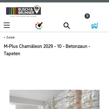
Zum
Zum
Inhalt
Navigationsmenü
0
springen
springen
Zurück
M-Plus Chamäleon 2029 - 10 - Betonzaun -
Tapeten