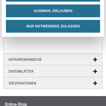
- Über 100 Motive für jeden Geschmack
- Ihre individuellen Wandabmessungen
AUSWAHL ERLAUBEN
- Farblich anpassbare Tapetenmotive
- Hochwertige Trägermaterialien
- Ihr Fotomotiv auf Tapete
- Zertifizierte Faservliese
NUR NOTWENDIGE ZULASSEN
- Brandschutzgeprüft nach EU-Norm
- Umweltfreundliche Latexfarben
GEFAHRENHINWEISE
DATENBLÄTTER
SPEZIFIKATIONEN
Online-Shop