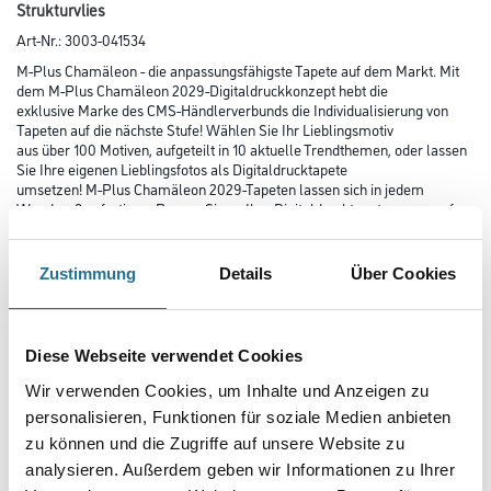
Strukturvlies
Art-Nr.:
3003-041534
M-Plus Chamäleon - die anpassungsfähigste Tapete auf dem Markt. Mit
dem M-Plus Chamäleon 2029-Digitaldruckkonzept hebt die
exklusive Marke des CMS-Händlerverbunds die Individualisierung von
Tapeten auf die nächste Stufe! Wählen Sie Ihr Lieblingsmotiv
aus über 100 Motiven, aufgeteilt in 10 aktuelle Trendthemen, oder lassen
Sie Ihre eigenen Lieblingsfotos als Digitaldrucktapete
umsetzen! M-Plus Chamäleon 2029-Tapeten lassen sich in jedem
Wandmaß anfertigen. Passen Sie so Ihre Digitaldrucktapete genau auf
Ihre Wände an!
Zustimmung
Details
Über Cookies
Farbtonbezeichnung
Diese Webseite verwendet Cookies
Länge in centimeter
Wir verwenden Cookies, um Inhalte und Anzeigen zu
personalisieren, Funktionen für soziale Medien anbieten
zu können und die Zugriffe auf unsere Website zu
Breite in centimeter
analysieren. Außerdem geben wir Informationen zu Ihrer