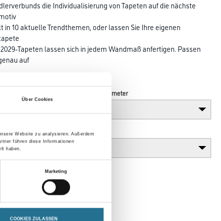
erverbunds die Individualisierung von Tapeten auf die nächste
smotiv
lt in 10 aktuelle Trendthemen, oder lassen Sie Ihre eigenen
ktapete
029-Tapeten lassen sich in jedem Wandmaß anfertigen. Passen
 genau auf
Länge in centimeter
Über Cookies
Gebinde
 unsere Website zu analysieren. Außerdem
rtner führen diese Informationen
lt haben.
Marketing
COOKIES ZULASSEN