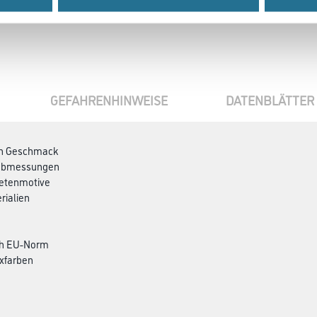
GEFAHRENHINWEISE
DATENBLÄTTER
den Geschmack
ndabmessungen
petenmotive
rialien
ch EU-Norm
xfarben