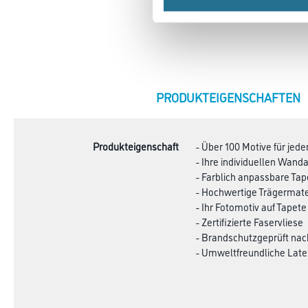
CURRENT
PRODUKTEIGENSCHAFTEN
TAB:
Produkteigenschaft
- Über 100 Motive für je
- Ihre individuellen Wa
- Farblich anpassbare Ta
- Hochwertige Trägermate
- Ihr Fotomotiv auf Tapete
- Zertifizierte Faservliese
- Brandschutzgeprüft na
- Umweltfreundliche Late