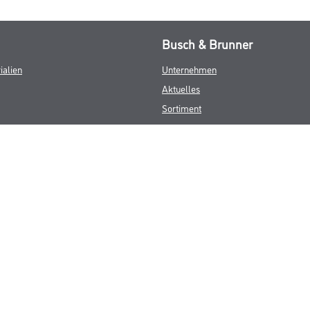
Busch & Brunner
ialien
Unternehmen
Aktuelles
Sortiment
Eigenmarken
Service
HAMSTA
Standorte
Karriere
FAQ
© Copyright CMS Dienstleistungs-Gesellschaft
GEWERBLICHE KUNDEN. ALLE ANGEGEBENEN PREISE SIND ZZGL. GESETZL