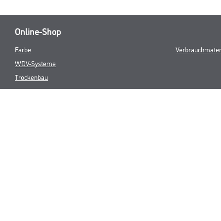
Online-Shop
Farbe
Verbrauchmater
WDV-Systeme
Trockenbau
Putze- und Spachtelmassen
Bodenbeläge
Wand- & Deckenbeläge
Werkzeug & Maschinen
* NUR FÜR 