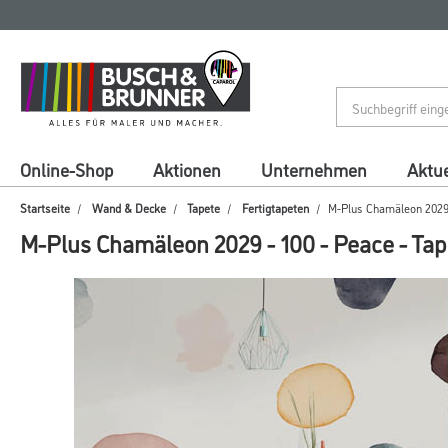
Zum
Zum
Inhalt
Navigationsmenü
springen
springen
Online-Shop
Aktionen
Unternehmen
Aktue
Startseite
Wand & Decke
Tapete
Fertigtapeten
M-Plus Chamäleon 2029 
M-Plus Chamäleon 2029 - 100 - Peace - Ta