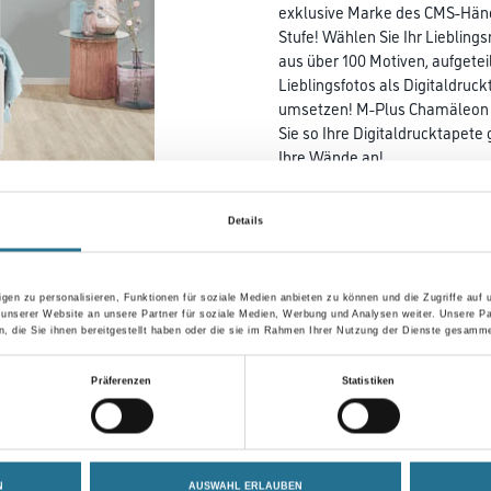
exklusive Marke des CMS-Händl
Stufe! Wählen Sie Ihr Liebling
aus über 100 Motiven, aufgetei
Lieblingsfotos als Digitaldruc
umsetzen! M-Plus Chamäleon 2
Sie so Ihre Digitaldrucktapete
Ihre Wände an!
Farbtonbezeichnung
Details
Breite in centimeter
gen zu personalisieren, Funktionen für soziale Medien anbieten zu können und die Zugriffe auf
 unserer Website an unsere Partner für soziale Medien, Werbung und Analysen weiter. Unsere Pa
 die Sie ihnen bereitgestellt haben oder die sie im Rahmen Ihrer Nutzung der Dienste gesamme
Präferenzen
Statistiken
Umrechnungsfaktoren
N
AUSWAHL ERLAUBEN