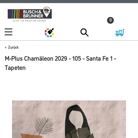
Zum
Zum
Inhalt
Navigationsmenü
0
springen
springen
Zurück
M-Plus Chamäleon 2029 - 105 - Santa Fe 1 -
Tapeten