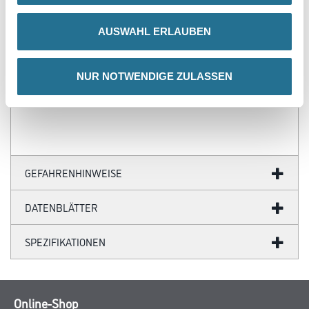
- Über 100 Motive für jeden Geschmack
- Ihre individuellen Wandabmessungen
AUSWAHL ERLAUBEN
- Farblich anpassbare Tapetenmotive
- Hochwertige Trägermaterialien
- Ihr Fotomotiv auf Tapete
- Zertifizierte Faservliese
NUR NOTWENDIGE ZULASSEN
- Brandschutzgeprüft nach EU-Norm
- Umweltfreundliche Latexfarben
GEFAHRENHINWEISE
DATENBLÄTTER
SPEZIFIKATIONEN
Online-Shop