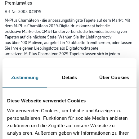
Premiumvlies
Art-Nr.:
3003-041979
M-Plus Chamäleon - die anpassungsfähigste Tapete auf dem Markt. Mit
dem M-Plus Chamäleon 2029-Digitaldruckkonzept hebt die
exklusive Marke des CMS-Händlerverbunds die Individualisierung von
Tapeten auf die nächste Stufe! Wählen Sie Ihr Lieblingsmotiv
aus über 100 Motiven, aufgeteilt in 10 aktuelle Trendthemen, oder lassen
Sie Ihre eigenen Lieblingsfotos als Digitaldrucktapete
umsetzen! M-Plus Chamäleon 2029-Tapeten lassen sich in jedem
Wandmaß anfertigen. Passen Sie so Ihre Digitaldrucktapete genau auf
Ihre Wände an!
Zustimmung
Details
Über Cookies
Farbtonbezeichnung
Diese Webseite verwendet Cookies
Länge in centimeter
Wir verwenden Cookies, um Inhalte und Anzeigen zu
personalisieren, Funktionen für soziale Medien anbieten
zu können und die Zugriffe auf unsere Website zu
Breite in centimeter
analysieren. Außerdem geben wir Informationen zu Ihrer