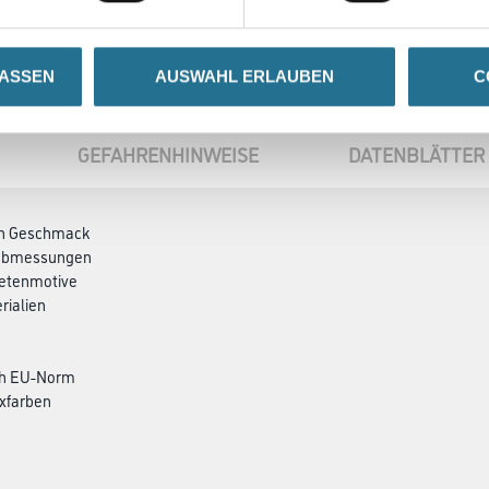
LASSEN
AUSWAHL ERLAUBEN
C
GEFAHRENHINWEISE
DATENBLÄTTER
den Geschmack
ndabmessungen
petenmotive
rialien
ch EU-Norm
xfarben