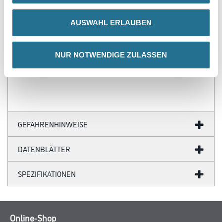
- Über 100 Motive für jeden Geschmack
- Ihre individuellen Wandabmessungen
AUSWAHL ERLAUBEN
- Farblich anpassbare Tapetenmotive
- Hochwertige Trägermaterialien
- Ihr Fotomotiv auf Tapete
- Zertifizierte Faservliese
NUR NOTWENDIGE ZULASSEN
- Brandschutzgeprüft nach EU-Norm
- Umweltfreundliche Latexfarben
GEFAHRENHINWEISE
DATENBLÄTTER
SPEZIFIKATIONEN
Online-Shop