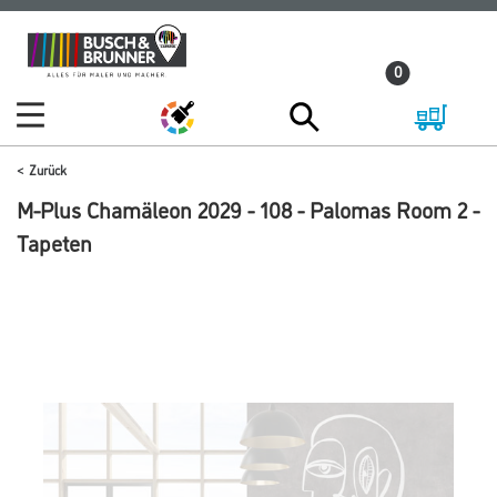
Zum
Zum
Inhalt
Navigationsmenü
0
springen
springen
Zurück
M-Plus Chamäleon 2029 - 108 - Palomas Room 2 -
Tapeten