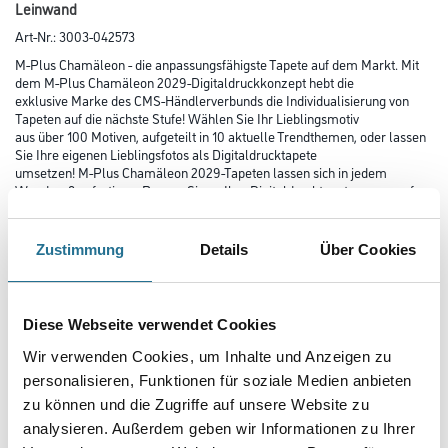
Leinwand
Art-Nr.:
3003-042573
M-Plus Chamäleon - die anpassungsfähigste Tapete auf dem Markt. Mit
dem M-Plus Chamäleon 2029-Digitaldruckkonzept hebt die
exklusive Marke des CMS-Händlerverbunds die Individualisierung von
Tapeten auf die nächste Stufe! Wählen Sie Ihr Lieblingsmotiv
aus über 100 Motiven, aufgeteilt in 10 aktuelle Trendthemen, oder lassen
Sie Ihre eigenen Lieblingsfotos als Digitaldrucktapete
umsetzen! M-Plus Chamäleon 2029-Tapeten lassen sich in jedem
Wandmaß anfertigen. Passen Sie so Ihre Digitaldrucktapete genau auf
Ihre Wände an!
Zustimmung
Details
Über Cookies
Farbtonbezeichnung
Diese Webseite verwendet Cookies
Länge in centimeter
Wir verwenden Cookies, um Inhalte und Anzeigen zu
personalisieren, Funktionen für soziale Medien anbieten
zu können und die Zugriffe auf unsere Website zu
Breite in centimeter
analysieren. Außerdem geben wir Informationen zu Ihrer