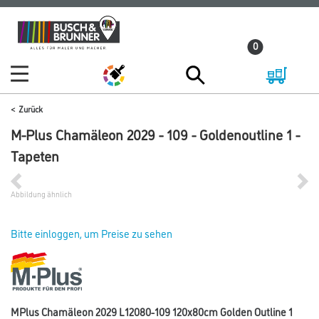
Zum
Zum
Inhalt
Navigationsmenü
0
springen
springen
Zurück
M-Plus Chamäleon 2029 - 109 - Goldenoutline 1 -
Tapeten
Abbildung ähnlich
Bitte einloggen, um Preise zu sehen
MPlus Chamäleon 2029 L12080-109 120x80cm Golden Outline 1