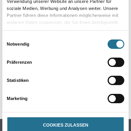
Verwendung unserer Website an unsere Partner für
- Über 100 Motive für jeden Geschmack
soziale Medien, Werbung und Analysen weiter. Unsere
- Ihre individuellen Wandabmessungen
Partner führen diese Informationen möglicherweise mit
- Farblich anpassbare Tapetenmotive
- Hochwertige Trägermaterialien
weiteren Daten zusammen, die Sie ihnen bereitgestellt
- Ihr Fotomotiv auf Tapete
haben oder die sie im Rahmen Ihrer Nutzung der Dienste
- Zertifizierte Faservliese
gesammelt haben.
- Brandschutzgeprüft nach EU-Norm
Einwilligungsauswahl
- Umweltfreundliche Latexfarben
Notwendig
Präferenzen
GEFAHRENHINWEISE
Statistiken
DATENBLÄTTER
Marketing
SPEZIFIKATIONEN
COOKIES ZULASSEN
Online-Shop