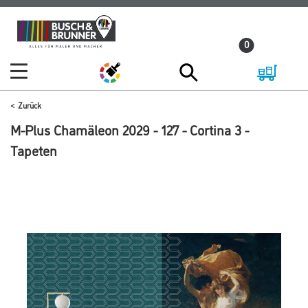
Zum
Zum
Inhalt
Navigationsmenü
0
springen
springen
Zurück
M-Plus Chamäleon 2029 - 127 - Cortina 3 -
Tapeten