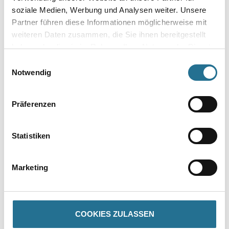
Gebinde
soziale Medien, Werbung und Analysen weiter. Unsere
Partner führen diese Informationen möglicherweise mit
weiteren Daten zusammen, die Sie ihnen bereitgestellt
haben oder die sie im Rahmen Ihrer Nutzung der Dienste
gesammelt haben.
Einwilligungsauswahl
Notwendig
Umrechnungsfaktoren
Präferenzen
Statistiken
Marketing
PRODUKTEIGENSCHAFTEN
COOKIES ZULASSEN
Produkteigenschaft
- Über 100 Motive für jeden Geschmack