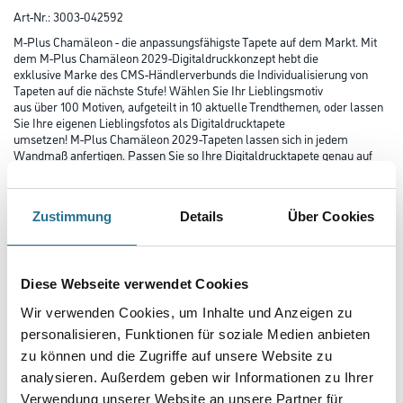
Art-Nr.:
3003-042592
M-Plus Chamäleon - die anpassungsfähigste Tapete auf dem Markt. Mit
dem M-Plus Chamäleon 2029-Digitaldruckkonzept hebt die
exklusive Marke des CMS-Händlerverbunds die Individualisierung von
Tapeten auf die nächste Stufe! Wählen Sie Ihr Lieblingsmotiv
aus über 100 Motiven, aufgeteilt in 10 aktuelle Trendthemen, oder lassen
Sie Ihre eigenen Lieblingsfotos als Digitaldrucktapete
umsetzen! M-Plus Chamäleon 2029-Tapeten lassen sich in jedem
Wandmaß anfertigen. Passen Sie so Ihre Digitaldrucktapete genau auf
Ihre Wände an!
Farbtonbezeichnung
Zustimmung
Details
Über Cookies
Länge in centimeter
Diese Webseite verwendet Cookies
Wir verwenden Cookies, um Inhalte und Anzeigen zu
personalisieren, Funktionen für soziale Medien anbieten
Breite in centimeter
zu können und die Zugriffe auf unsere Website zu
analysieren. Außerdem geben wir Informationen zu Ihrer
Verwendung unserer Website an unsere Partner für