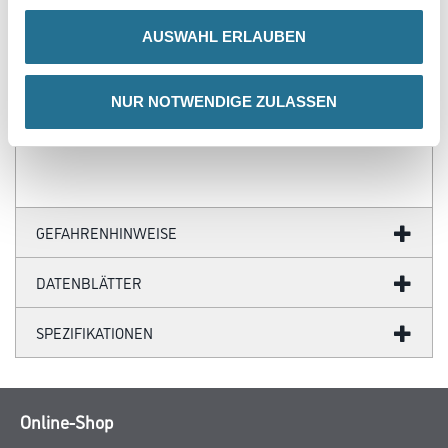
- Ihre individuellen Wandabmessungen
- Farblich anpassbare Tapetenmotive
AUSWAHL ERLAUBEN
- Hochwertige Trägermaterialien
- Ihr Fotomotiv auf Tapete
- Zertifizierte Faservliese
NUR NOTWENDIGE ZULASSEN
- Brandschutzgeprüft nach EU-Norm
- Umweltfreundliche Latexfarben
GEFAHRENHINWEISE
DATENBLÄTTER
SPEZIFIKATIONEN
Online-Shop