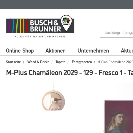
Zum
Zum
Inhalt
Navigationsmenü
springen
springen
Online-Shop
Aktionen
Unternehmen
Aktue
Startseite
Wand & Decke
Tapete
Fertigtapeten
M-Plus Chamäleon 2029 -
M-Plus Chamäleon 2029 - 129 - Fresco 1 - T