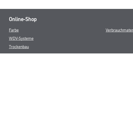
Online-Shop
Farbe
Verbrauchmater
WDV-Systeme
Trockenbau
Putze- und Spachtelmassen
Bodenbeläge
Wand- & Deckenbeläge
Werkzeug & Maschinen
* NUR FÜR 