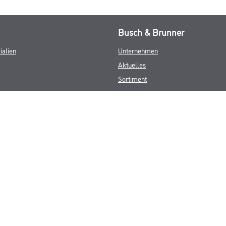
Busch & Brunner
ialien
Unternehmen
Aktuelles
Sortiment
Eigenmarken
Service
HAMSTA
Standorte
Karriere
FAQ
© Copyright CMS Dienstleistungs-Gesellschaft
GEWERBLICHE KUNDEN. ALLE ANGEGEBENEN PREISE SIND ZZGL. GESETZL