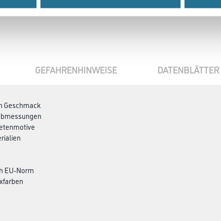
GEFAHRENHINWEISE
DATENBLÄTTER
den Geschmack
ndabmessungen
petenmotive
rialien
ch EU-Norm
xfarben