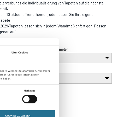
erverbunds die Individualisierung von Tapeten auf die nächste
smotiv
lt in 10 aktuelle Trendthemen, oder lassen Sie Ihre eigenen
ktapete
029-Tapeten lassen sich in jedem Wandmaß anfertigen. Passen
 genau auf
Länge in centimeter
Über Cookies
Gebinde
 unsere Website zu analysieren. Außerdem
rtner führen diese Informationen
lt haben.
Marketing
COOKIES ZULASSEN