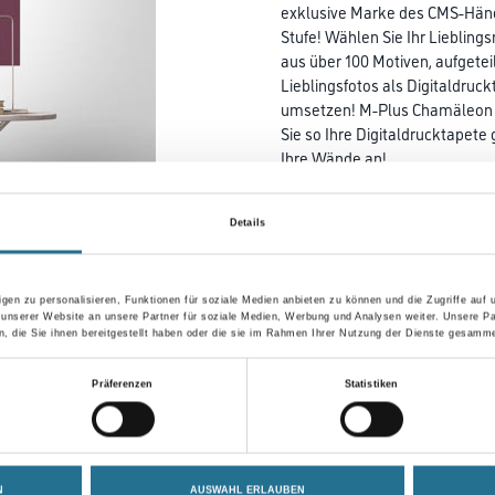
exklusive Marke des CMS-Händl
Stufe! Wählen Sie Ihr Liebling
aus über 100 Motiven, aufgetei
Lieblingsfotos als Digitaldruc
umsetzen! M-Plus Chamäleon 2
Sie so Ihre Digitaldrucktapete
Ihre Wände an!
Farbtonbezeichnung
Details
Breite in centimeter
gen zu personalisieren, Funktionen für soziale Medien anbieten zu können und die Zugriffe auf
 unserer Website an unsere Partner für soziale Medien, Werbung und Analysen weiter. Unsere Pa
 die Sie ihnen bereitgestellt haben oder die sie im Rahmen Ihrer Nutzung der Dienste gesamme
Präferenzen
Statistiken
Umrechnungsfaktoren
N
AUSWAHL ERLAUBEN