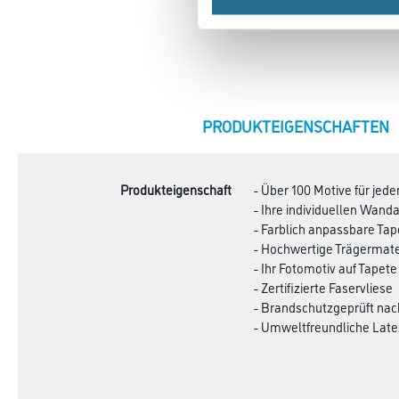
CURRENT
PRODUKTEIGENSCHAFTEN
TAB:
Produkteigenschaft
- Über 100 Motive für je
- Ihre individuellen Wa
- Farblich anpassbare Ta
- Hochwertige Trägermate
- Ihr Fotomotiv auf Tapete
- Zertifizierte Faservliese
- Brandschutzgeprüft na
- Umweltfreundliche Late