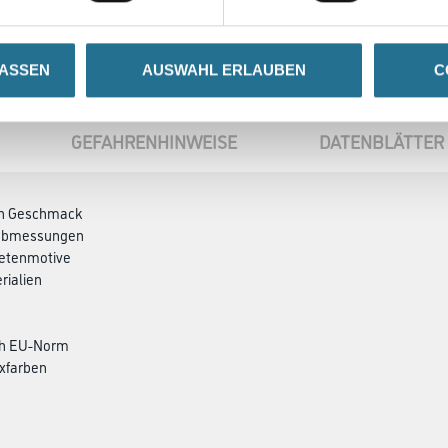
LASSEN
AUSWAHL ERLAUBEN
C
GEFAHRENHINWEISE
DATENBLÄTTER
den Geschmack
ndabmessungen
petenmotive
rialien
ch EU-Norm
xfarben