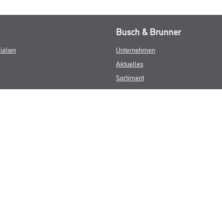
Busch & Brunner
ialien
Unternehmen
Aktuelles
Sortiment
Eigenmarken
Service
HAMSTA
Standorte
Karriere
FAQ
© Copyright CMS Dienstleistungs-Gesellschaft
GEWERBLICHE KUNDEN. ALLE ANGEGEBENEN PREISE SIND ZZGL. GESETZL