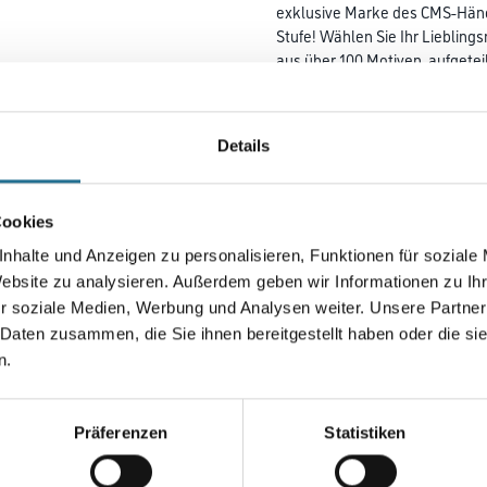
exklusive Marke des CMS-Händl
Stufe! Wählen Sie Ihr Liebling
aus über 100 Motiven, aufgetei
Lieblingsfotos als Digitaldruc
umsetzen! M-Plus Chamäleon 2
Sie so Ihre Digitaldrucktapete
Details
Ihre Wände an!
Farbtonbezeichnung
Cookies
nhalte und Anzeigen zu personalisieren, Funktionen für soziale
Website zu analysieren. Außerdem geben wir Informationen zu I
Breite in centimeter
r soziale Medien, Werbung und Analysen weiter. Unsere Partner
 Daten zusammen, die Sie ihnen bereitgestellt haben oder die s
n.
Umrechnungsfaktoren
Präferenzen
Statistiken