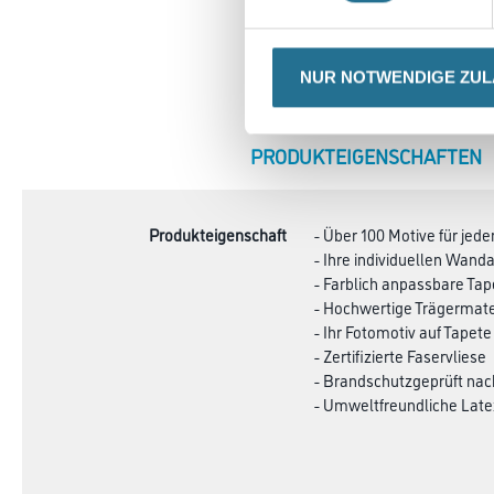
NUR NOTWENDIGE ZU
CURRENT
PRODUKTEIGENSCHAFTEN
TAB:
Produkteigenschaft
- Über 100 Motive für je
- Ihre individuellen Wa
- Farblich anpassbare Ta
- Hochwertige Trägermate
- Ihr Fotomotiv auf Tapete
- Zertifizierte Faservliese
- Brandschutzgeprüft na
- Umweltfreundliche Late