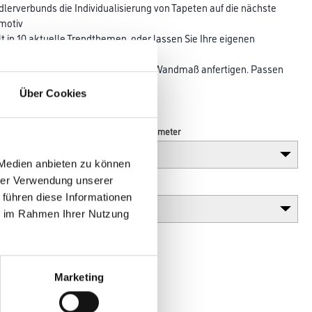
erverbunds die Individualisierung von Tapeten auf die nächste
smotiv
lt in 10 aktuelle Trendthemen, oder lassen Sie Ihre eigenen
ktapete
029-Tapeten lassen sich in jedem Wandmaß anfertigen. Passen
 genau auf
Über Cookies
Länge in centimeter
 Medien anbieten zu können
hrer Verwendung unserer
Gebinde
 führen diese Informationen
ie im Rahmen Ihrer Nutzung
Marketing