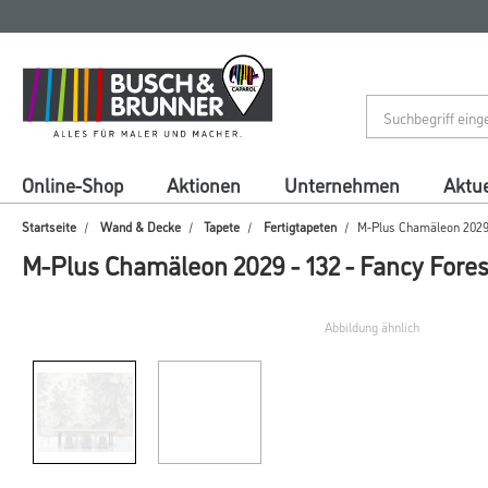
Zum
Zum
Inhalt
Navigationsmenü
springen
springen
Online-Shop
Aktionen
Unternehmen
Aktue
Startseite
Wand & Decke
Tapete
Fertigtapeten
M-Plus Chamäleon 2029 -
M-Plus Chamäleon 2029 - 132 - Fancy Forest
Abbildung ähnlich