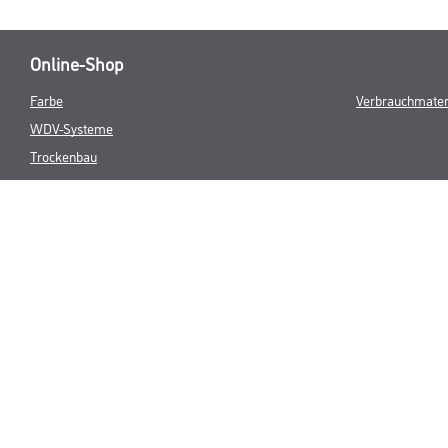
Online-Shop
Farbe
Verbrauchmater
WDV-Systeme
Trockenbau
Putze- und Spachtelmassen
Bodenbeläge
Wand- & Deckenbeläge
Werkzeug & Maschinen
* NUR FÜR 