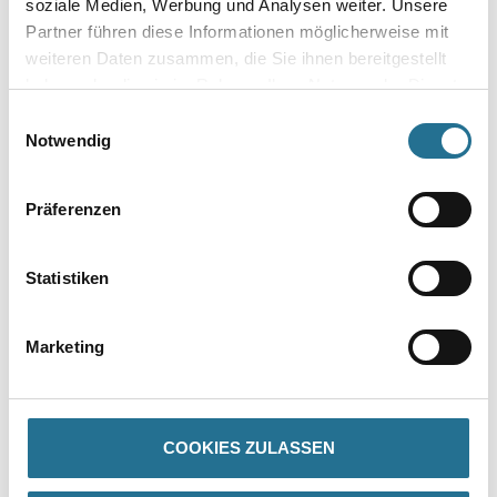
soziale Medien, Werbung und Analysen weiter. Unsere
Partner führen diese Informationen möglicherweise mit
weiteren Daten zusammen, die Sie ihnen bereitgestellt
haben oder die sie im Rahmen Ihrer Nutzung der Dienste
gesammelt haben.
Einwilligungsauswahl
Umrechnungsfaktoren
Notwendig
Präferenzen
Statistiken
Marketing
PRODUKTEIGENSCHAFTEN
Produkteigenschaft
COOKIES ZULASSEN
- Über 100 Motive für jeden Geschmack
- Ihre individuellen Wandabmessungen