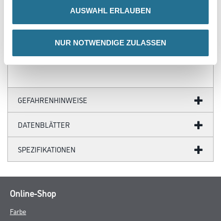
- Farblich anpassbare Tapetenmotive
AUSWAHL ERLAUBEN
- Hochwertige Trägermaterialien
- Ihr Fotomotiv auf Tapete
- Zertifizierte Faservliese
- Brandschutzgeprüft nach EU-Norm
NUR NOTWENDIGE ZULASSEN
- Umweltfreundliche Latexfarben
GEFAHRENHINWEISE
DATENBLÄTTER
SPEZIFIKATIONEN
Online-Shop
Farbe