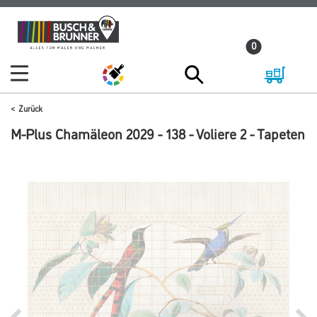
Zum
Zum
Inhalt
Navigationsmenü
0
springen
springen
Zurück
M-Plus Chamäleon 2029 - 138 - Voliere 2 - Tapeten