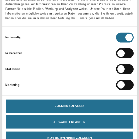
Außerdem geben wir Informationen zu Ihrer Verwendung unserer Website an unsere
Partner für soziale Medien, Werbung und Analysen weiter. Unsere Partner führen diese
Gebinde
Informationen möglicherweise mit weiteren Daten zusammen, die Sie ihnen bereitgestellt
haben oder die sie im Rahmen Ihrer Nutzung der Dienste gesammelt haben.
Einwilligungsauswahl
Notwendig
Umrechnungsfaktoren
Präferenzen
Statistiken
Marketing
COOKIES ZULASSEN
PRODUKTEIGENSCHAFTEN
AUSWAHL ERLAUBEN
Produkteigenschaft
NUR NOTWENDIGE ZULASSEN