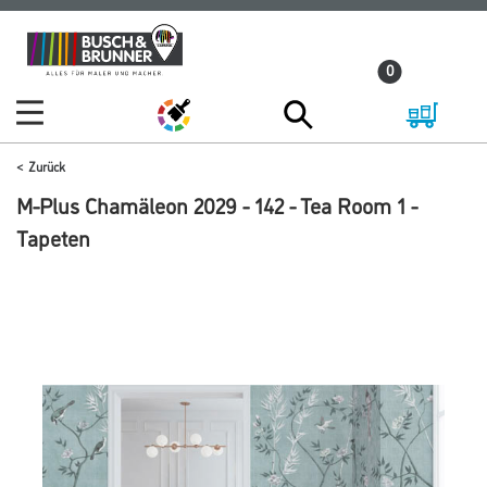
Zum
Zum
Inhalt
Navigationsmenü
0
springen
springen
Zurück
M-Plus Chamäleon 2029 - 142 - Tea Room 1 -
Tapeten