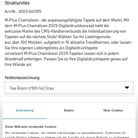
Strukturvlies
Art-Nr.:
3003-041395
M-Plus Chamäleon - die anpassungsfähigste Tapete auf dem Markt. Mit
dem M-Plus Chamäleon 2029-Digitaldruckkonzept hebt die
exklusive Marke des CMS-Händlerverbunds die Individualisierung von
Tapeten auf die nächste Stufe! Wählen Sie Ihr Lieblingsmotiv
aus über 100 Motiven, aufgeteilt in 10 aktuelle Trendthemen, oder lassen
Sie Ihre eigenen Lieblingsfotos als Digitaldrucktapete
umsetzen! M-Plus Chamäleon 2029-Tapeten lassen sich in jedem
Wandmaß anfertigen. Passen Sie so Ihre Digitaldrucktapete genau auf
Ihre Wände an!
Farbtonbezeichnung
Länge in centimeter
Zustimmung
Details
Über Cookies
Breite in centimeter
Diese Webseite verwendet Cookies
Wir verwenden Cookies, um Inhalte und Anzeigen zu personalisieren, Funktionen für
soziale Medien anbieten zu können und die Zugriffe auf unsere Website zu analysieren.