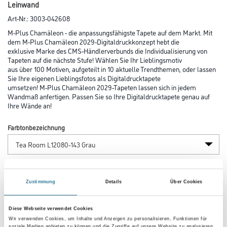
Leinwand
Art-Nr.:
3003-042608
M-Plus Chamäleon - die anpassungsfähigste Tapete auf dem Markt. Mit
dem M-Plus Chamäleon 2029-Digitaldruckkonzept hebt die
exklusive Marke des CMS-Händlerverbunds die Individualisierung von
Tapeten auf die nächste Stufe! Wählen Sie Ihr Lieblingsmotiv
aus über 100 Motiven, aufgeteilt in 10 aktuelle Trendthemen, oder lassen
Sie Ihre eigenen Lieblingsfotos als Digitaldrucktapete
umsetzen! M-Plus Chamäleon 2029-Tapeten lassen sich in jedem
Wandmaß anfertigen. Passen Sie so Ihre Digitaldrucktapete genau auf
Ihre Wände an!
Farbtonbezeichnung
Länge in centimeter
Zustimmung
Details
Über Cookies
Breite in centimeter
Diese Webseite verwendet Cookies
Wir verwenden Cookies, um Inhalte und Anzeigen zu personalisieren, Funktionen für
soziale Medien anbieten zu können und die Zugriffe auf unsere Website zu analysieren.