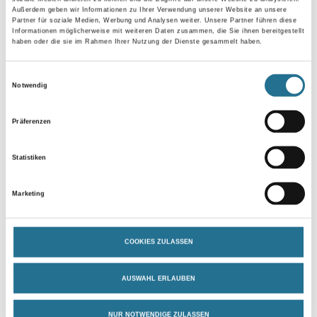
Außerdem geben wir Informationen zu Ihrer Verwendung unserer Website an unsere
Partner für soziale Medien, Werbung und Analysen weiter. Unsere Partner führen diese
Gebinde
Informationen möglicherweise mit weiteren Daten zusammen, die Sie ihnen bereitgestellt
haben oder die sie im Rahmen Ihrer Nutzung der Dienste gesammelt haben.
Einwilligungsauswahl
Notwendig
Umrechnungsfaktoren
Präferenzen
Statistiken
Marketing
COOKIES ZULASSEN
PRODUKTEIGENSCHAFTEN
AUSWAHL ERLAUBEN
Produkteigenschaft
NUR NOTWENDIGE ZULASSEN