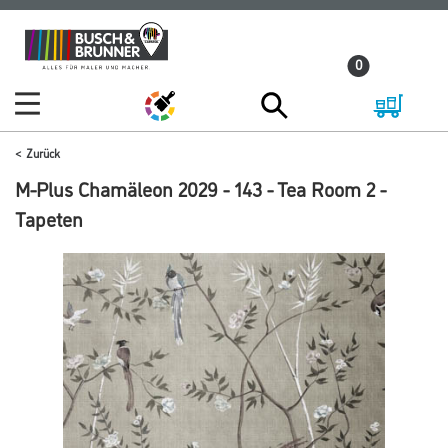
Zum
Zum
Inhalt
Navigationsmenü
0
springen
springen
Zurück
M-Plus Chamäleon 2029 - 143 - Tea Room 2 -
Tapeten