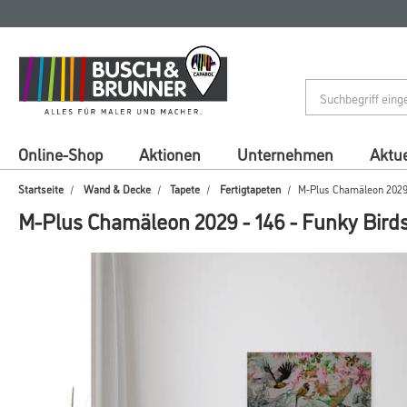
Zum
Zum
Inhalt
Navigationsmenü
springen
springen
Online-Shop
Aktionen
Unternehmen
Aktue
Startseite
Wand & Decke
Tapete
Fertigtapeten
M-Plus Chamäleon 2029 -
M-Plus Chamäleon 2029 - 146 - Funky Birds