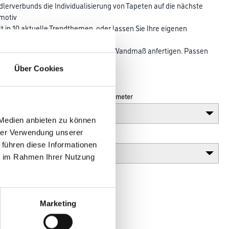
erverbunds die Individualisierung von Tapeten auf die nächste
smotiv
lt in 10 aktuelle Trendthemen, oder lassen Sie Ihre eigenen
ktapete
029-Tapeten lassen sich in jedem Wandmaß anfertigen. Passen
 genau auf
Über Cookies
Länge in centimeter
 Medien anbieten zu können
hrer Verwendung unserer
Gebinde
 führen diese Informationen
ie im Rahmen Ihrer Nutzung
Marketing