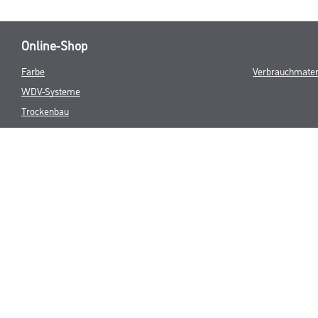
Online-Shop
Farbe
Verbrauchmater
WDV-Systeme
Trockenbau
Putze- und Spachtelmassen
Bodenbeläge
Wand- & Deckenbeläge
Werkzeug & Maschinen
* NUR FÜR 