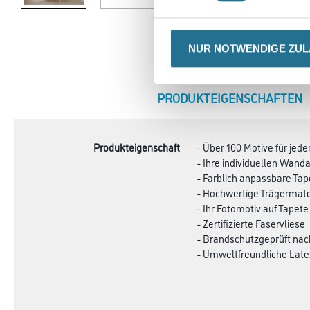
NUR NOTWENDIGE ZU
CURRENT
PRODUKTEIGENSCHAFTEN
TAB:
Produkteigenschaft
- Über 100 Motive für je
- Ihre individuellen Wa
- Farblich anpassbare Ta
- Hochwertige Trägermate
- Ihr Fotomotiv auf Tapete
- Zertifizierte Faservliese
- Brandschutzgeprüft na
- Umweltfreundliche Late