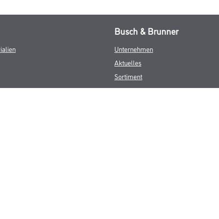
Busch & Brunner
ialien
Unternehmen
Aktuelles
Sortiment
Eigenmarken
Service
HAMSTA
Standorte
Karriere
FAQ
© Copyright CMS Dienstleistungs-Gesellschaft
GEWERBLICHE KUNDEN. ALLE ANGEGEBENEN PREISE SIND ZZGL. GESETZL