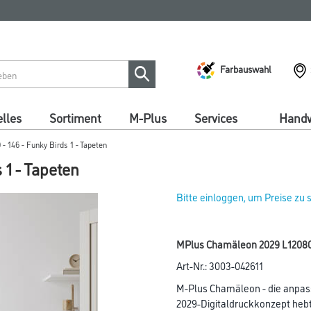
Farbauswahl
lles
Sortiment
M-Plus
Services
Handw
 146 - Funky Birds 1 - Tapeten
 1 - Tapeten
Bitte einloggen, um Preise zu
MPlus Chamäleon 2029 L12080
Art-Nr.:
3003-042611
M-Plus Chamäleon - die anpas
2029-Digitaldruckkonzept hebt