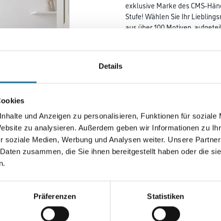
exklusive Marke des CMS-Händl
Stufe! Wählen Sie Ihr Liebling
aus über 100 Motiven, aufgetei
Lieblingsfotos als Digitaldruc
umsetzen! M-Plus Chamäleon 2
Sie so Ihre Digitaldrucktapete
Details
Ihre Wände an!
Farbtonbezeichnung
Cookies
nhalte und Anzeigen zu personalisieren, Funktionen für soziale
Website zu analysieren. Außerdem geben wir Informationen zu I
Breite in centimeter
r soziale Medien, Werbung und Analysen weiter. Unsere Partner
 Daten zusammen, die Sie ihnen bereitgestellt haben oder die s
n.
Umrechnungsfaktoren
Präferenzen
Statistiken