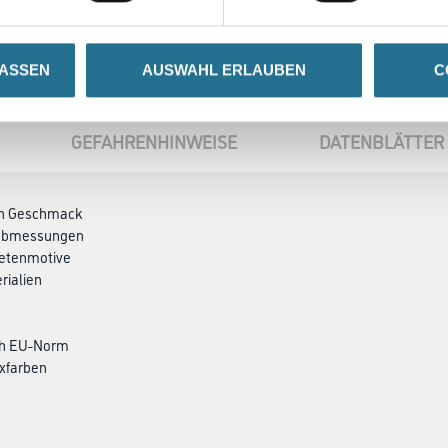
LASSEN
AUSWAHL ERLAUBEN
C
GEFAHRENHINWEISE
DATENBLÄTTER
den Geschmack
ndabmessungen
petenmotive
rialien
ch EU-Norm
xfarben