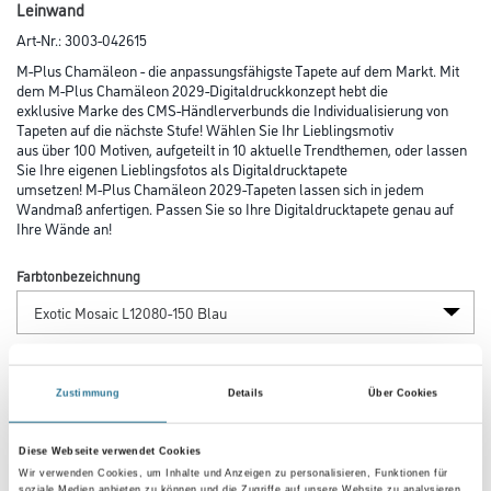
Leinwand
Art-Nr.:
3003-042615
M-Plus Chamäleon - die anpassungsfähigste Tapete auf dem Markt. Mit
dem M-Plus Chamäleon 2029-Digitaldruckkonzept hebt die
exklusive Marke des CMS-Händlerverbunds die Individualisierung von
Tapeten auf die nächste Stufe! Wählen Sie Ihr Lieblingsmotiv
aus über 100 Motiven, aufgeteilt in 10 aktuelle Trendthemen, oder lassen
Sie Ihre eigenen Lieblingsfotos als Digitaldrucktapete
umsetzen! M-Plus Chamäleon 2029-Tapeten lassen sich in jedem
Wandmaß anfertigen. Passen Sie so Ihre Digitaldrucktapete genau auf
Ihre Wände an!
Farbtonbezeichnung
Länge in centimeter
Zustimmung
Details
Über Cookies
Breite in centimeter
Diese Webseite verwendet Cookies
Wir verwenden Cookies, um Inhalte und Anzeigen zu personalisieren, Funktionen für
soziale Medien anbieten zu können und die Zugriffe auf unsere Website zu analysieren.