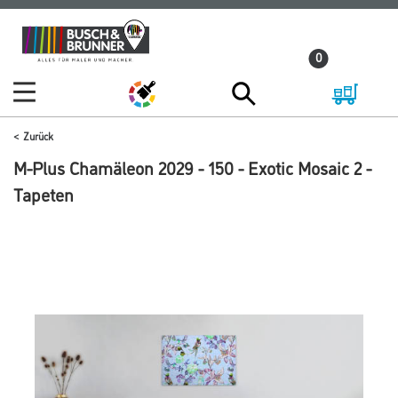
Zum
Zum
Inhalt
Navigationsmenü
0
springen
springen
Zurück
M-Plus Chamäleon 2029 - 150 - Exotic Mosaic 2 -
Tapeten