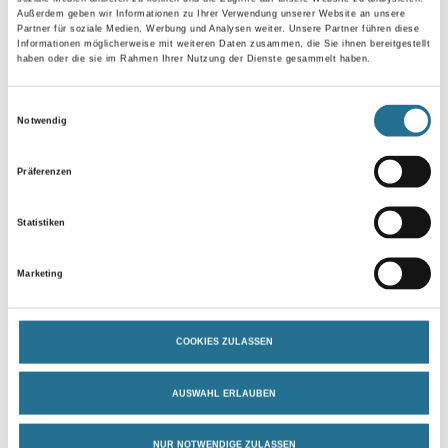
Außerdem geben wir Informationen zu Ihrer Verwendung unserer Website an unsere
Partner für soziale Medien, Werbung und Analysen weiter. Unsere Partner führen diese
Gebinde
Informationen möglicherweise mit weiteren Daten zusammen, die Sie ihnen bereitgestellt
haben oder die sie im Rahmen Ihrer Nutzung der Dienste gesammelt haben.
Einwilligungsauswahl
Notwendig
Umrechnungsfaktoren
Präferenzen
Statistiken
Marketing
COOKIES ZULASSEN
PRODUKTEIGENSCHAFTEN
AUSWAHL ERLAUBEN
Produkteigenschaft
NUR NOTWENDIGE ZULASSEN