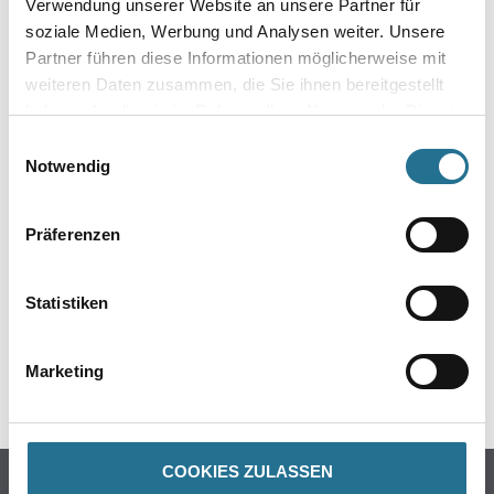
Verwendung unserer Website an unsere Partner für
- Über 100 Motive für jeden Geschmack
soziale Medien, Werbung und Analysen weiter. Unsere
- Ihre individuellen Wandabmessungen
Partner führen diese Informationen möglicherweise mit
- Farblich anpassbare Tapetenmotive
- Hochwertige Trägermaterialien
weiteren Daten zusammen, die Sie ihnen bereitgestellt
- Ihr Fotomotiv auf Tapete
haben oder die sie im Rahmen Ihrer Nutzung der Dienste
- Zertifizierte Faservliese
gesammelt haben.
- Brandschutzgeprüft nach EU-Norm
Einwilligungsauswahl
- Umweltfreundliche Latexfarben
Notwendig
Präferenzen
GEFAHRENHINWEISE
Statistiken
DATENBLÄTTER
Marketing
SPEZIFIKATIONEN
COOKIES ZULASSEN
Online-Shop