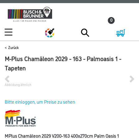
Zum
Zum
Inhalt
Navigationsmenü
0
springen
springen
Zurück
M-Plus Chamäleon 2029 - 163 - Palmoasis 1 -
Tapeten
Abbildung ähnlich
Bitte einloggen, um Preise zu sehen
MPlus Chamäleon 2029 V200-163 400x270cm Palm Oasis 1