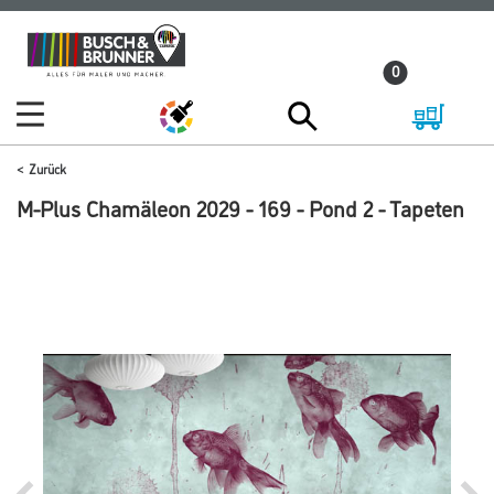
Zum
Zum
Inhalt
Navigationsmenü
0
springen
springen
Zurück
M-Plus Chamäleon 2029 - 169 - Pond 2 - Tapeten