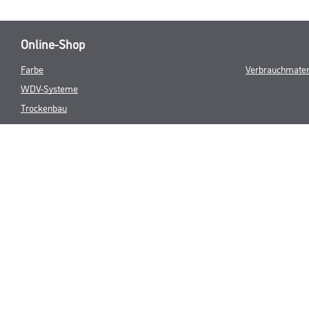
Online-Shop
Farbe
Verbrauchmater
WDV-Systeme
Trockenbau
Putze- und Spachtelmassen
Bodenbeläge
Wand- & Deckenbeläge
Werkzeug & Maschinen
* NUR FÜR 