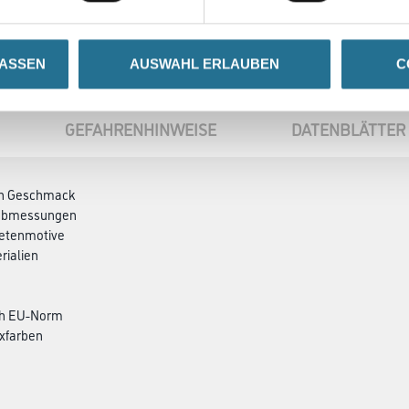
LASSEN
AUSWAHL ERLAUBEN
C
GEFAHRENHINWEISE
DATENBLÄTTER
den Geschmack
ndabmessungen
petenmotive
rialien
ch EU-Norm
xfarben