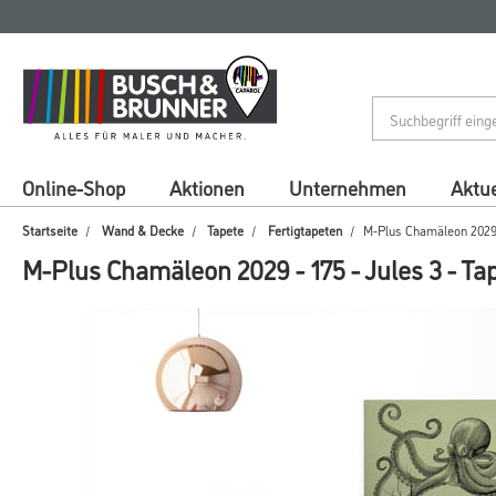
Zum
Zum
Inhalt
Navigationsmenü
springen
springen
Online-Shop
Aktionen
Unternehmen
Aktue
Startseite
Wand & Decke
Tapete
Fertigtapeten
M-Plus Chamäleon 2029 -
M-Plus Chamäleon 2029 - 175 - Jules 3 - Ta