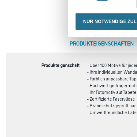
NUR NOTWENDIGE ZU
CURRENT
PRODUKTEIGENSCHAFTEN
TAB:
Produkteigenschaft
- Über 100 Motive für je
- Ihre individuellen Wa
- Farblich anpassbare Ta
- Hochwertige Trägermate
- Ihr Fotomotiv auf Tapete
- Zertifizierte Faservliese
- Brandschutzgeprüft na
- Umweltfreundliche Late