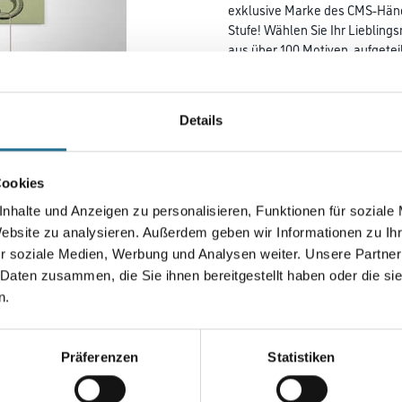
exklusive Marke des CMS-Händl
Stufe! Wählen Sie Ihr Liebling
aus über 100 Motiven, aufgetei
Lieblingsfotos als Digitaldruc
umsetzen! M-Plus Chamäleon 2
Sie so Ihre Digitaldrucktapete
Details
Ihre Wände an!
Farbtonbezeichnung
Cookies
nhalte und Anzeigen zu personalisieren, Funktionen für soziale
Website zu analysieren. Außerdem geben wir Informationen zu I
Breite in centimeter
r soziale Medien, Werbung und Analysen weiter. Unsere Partner
 Daten zusammen, die Sie ihnen bereitgestellt haben oder die s
n.
Umrechnungsfaktoren
Präferenzen
Statistiken