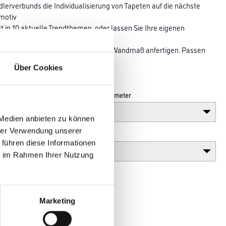
erverbunds die Individualisierung von Tapeten auf die nächste
smotiv
lt in 10 aktuelle Trendthemen, oder lassen Sie Ihre eigenen
ktapete
029-Tapeten lassen sich in jedem Wandmaß anfertigen. Passen
 genau auf
Über Cookies
Länge in centimeter
 Medien anbieten zu können
hrer Verwendung unserer
Gebinde
 führen diese Informationen
ie im Rahmen Ihrer Nutzung
Marketing