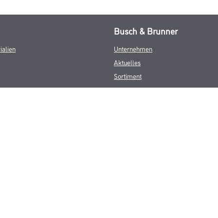
Busch & Brunner
ialien
Unternehmen
Aktuelles
Sortiment
Eigenmarken
Service
HAMSTA
Standorte
Karriere
FAQ
© Copyright CMS Dienstleistungs-Gesellschaft
GEWERBLICHE KUNDEN. ALLE ANGEGEBENEN PREISE SIND ZZGL. GESETZL