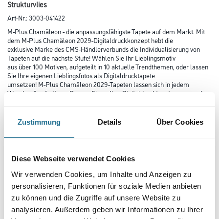
Strukturvlies
Art-Nr.:
3003-041422
M-Plus Chamäleon - die anpassungsfähigste Tapete auf dem Markt. Mit
dem M-Plus Chamäleon 2029-Digitaldruckkonzept hebt die
exklusive Marke des CMS-Händlerverbunds die Individualisierung von
Tapeten auf die nächste Stufe! Wählen Sie Ihr Lieblingsmotiv
aus über 100 Motiven, aufgeteilt in 10 aktuelle Trendthemen, oder lassen
Sie Ihre eigenen Lieblingsfotos als Digitaldrucktapete
umsetzen! M-Plus Chamäleon 2029-Tapeten lassen sich in jedem
Wandmaß anfertigen. Passen Sie so Ihre Digitaldrucktapete genau auf
Ihre Wände an!
Zustimmung
Details
Über Cookies
Farbtonbezeichnung
Diese Webseite verwendet Cookies
Länge in centimeter
Wir verwenden Cookies, um Inhalte und Anzeigen zu
personalisieren, Funktionen für soziale Medien anbieten
zu können und die Zugriffe auf unsere Website zu
Breite in centimeter
analysieren. Außerdem geben wir Informationen zu Ihrer