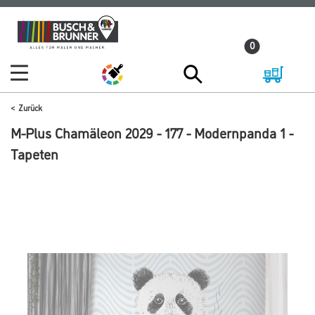
Zum
Zum
Inhalt
Navigationsmenü
0
springen
springen
Zurück
M-Plus Chamäleon 2029 - 177 - Modernpanda 1 -
Tapeten