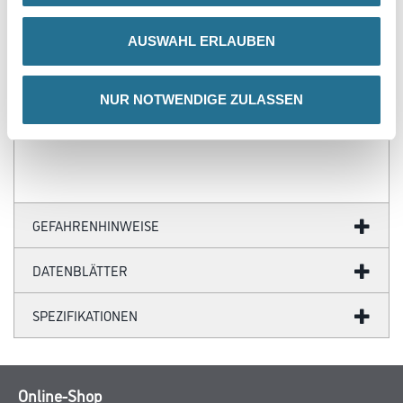
- Über 100 Motive für jeden Geschmack
- Ihre individuellen Wandabmessungen
AUSWAHL ERLAUBEN
- Farblich anpassbare Tapetenmotive
- Hochwertige Trägermaterialien
- Ihr Fotomotiv auf Tapete
- Zertifizierte Faservliese
NUR NOTWENDIGE ZULASSEN
- Brandschutzgeprüft nach EU-Norm
- Umweltfreundliche Latexfarben
GEFAHRENHINWEISE
DATENBLÄTTER
SPEZIFIKATIONEN
Online-Shop