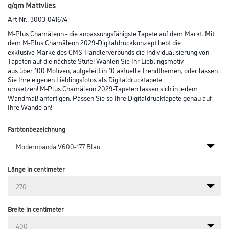
Abbildung ähnlich
Bitte einloggen, um Preise zu sehen
MPlus Chamäleon 2029 V600-177 400x270cm Modern Panda 1 130