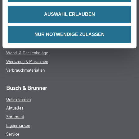
- Über 100 Motive für jeden Geschmack
- Ihre individuellen Wandabmessungen
AUSWAHL ERLAUBEN
- Farblich anpassbare Tapetenmotive
- Hochwertige Trägermaterialien
- Ihr Fotomotiv auf Tapete
- Zertifizierte Faservliese
NUR NOTWENDIGE ZULASSEN
- Brandschutzgeprüft nach EU-Norm
- Umweltfreundliche Latexfarben
GEFAHRENHINWEISE
DATENBLÄTTER
SPEZIFIKATIONEN
Online-Shop