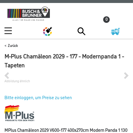
Zum
Zum
Inhalt
Navigationsmenü
0
springen
springen
Zurück
M-Plus Chamäleon 2029 - 177 - Modernpanda 1 -
Tapeten