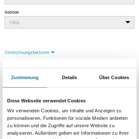
g/qm Mattvlies
Art-Nr.:
3003-041674
M-Plus Chamäleon - die anpassungsfähigste Tapete auf dem Markt. Mit
dem M-Plus Chamäleon 2029-Digitaldruckkonzept hebt die
exklusive Marke des CMS-Händlerverbunds die Individualisierung von
Tapeten auf die nächste Stufe! Wählen Sie Ihr Lieblingsmotiv
aus über 100 Motiven, aufgeteilt in 10 aktuelle Trendthemen, oder lassen
Sie Ihre eigenen Lieblingsfotos als Digitaldrucktapete
umsetzen! M-Plus Chamäleon 2029-Tapeten lassen sich in jedem
Wandmaß anfertigen. Passen Sie so Ihre Digitaldrucktapete genau auf
Ihre Wände an!
Zustimmung
Details
Über Cookies
Farbtonbezeichnung
Diese Webseite verwendet Cookies
Länge in centimeter
Wir verwenden Cookies, um Inhalte und Anzeigen zu
personalisieren, Funktionen für soziale Medien anbieten
zu können und die Zugriffe auf unsere Website zu
Breite in centimeter
analysieren. Außerdem geben wir Informationen zu Ihrer