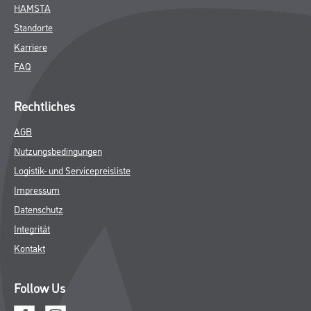
Farbe
WDV-Systeme
Trockenbau
Putze- und Spachtelmassen
Bodenbeläge
Wand- & Deckenbeläge
Werkzeug & Maschinen
Verbrauchmaterialien
Busch & Brunner
Unternehmen
Aktuelles
Sortiment
Eigenmarken
Service