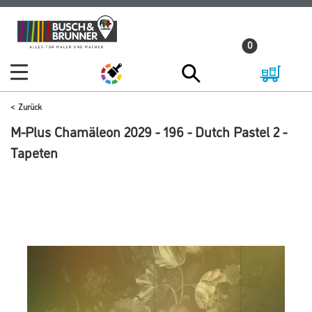
Zum
Zum
Inhalt
Navigationsmenü
0
springen
springen
Zurück
M-Plus Chamäleon 2029 - 196 - Dutch Pastel 2 -
Tapeten