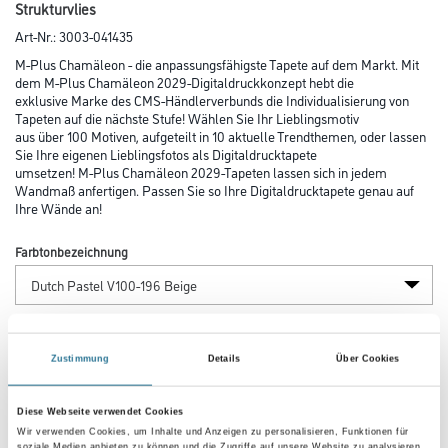
Strukturvlies
Art-Nr.:
3003-041435
M-Plus Chamäleon - die anpassungsfähigste Tapete auf dem Markt. Mit
dem M-Plus Chamäleon 2029-Digitaldruckkonzept hebt die
exklusive Marke des CMS-Händlerverbunds die Individualisierung von
Tapeten auf die nächste Stufe! Wählen Sie Ihr Lieblingsmotiv
aus über 100 Motiven, aufgeteilt in 10 aktuelle Trendthemen, oder lassen
Sie Ihre eigenen Lieblingsfotos als Digitaldrucktapete
umsetzen! M-Plus Chamäleon 2029-Tapeten lassen sich in jedem
Wandmaß anfertigen. Passen Sie so Ihre Digitaldrucktapete genau auf
Ihre Wände an!
Farbtonbezeichnung
Länge in centimeter
Zustimmung
Details
Über Cookies
Breite in centimeter
Diese Webseite verwendet Cookies
Wir verwenden Cookies, um Inhalte und Anzeigen zu personalisieren, Funktionen für
soziale Medien anbieten zu können und die Zugriffe auf unsere Website zu analysieren.