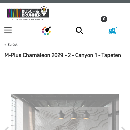
Zum
Zum
Inhalt
Navigationsmenü
0
springen
springen
Zurück
M-Plus Chamäleon 2029 - 2 - Canyon 1 - Tapeten