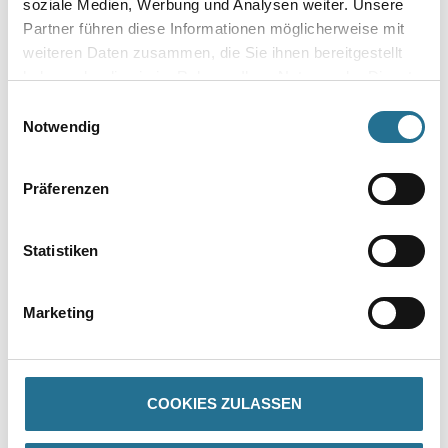
soziale Medien, Werbung und Analysen weiter. Unsere
Partner führen diese Informationen möglicherweise mit
weiteren Daten zusammen, die Sie ihnen bereitgestellt
haben oder die sie im Rahmen Ihrer Nutzung der Dienste
gesammelt haben.
Einwilligungsauswahl
Umrechnungsfaktoren
Notwendig
Präferenzen
Statistiken
Marketing
PRODUKTEIGENSCHAFTEN
Produkteigenschaft
COOKIES ZULASSEN
- Über 100 Motive für jeden Geschmack
- Ihre individuellen Wandabmessungen