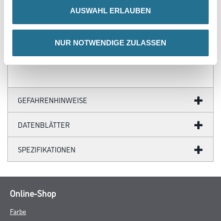
- Farblich anpassbare Tapetenmotive
AUSWAHL ERLAUBEN
- Hochwertige Trägermaterialien
- Ihr Fotomotiv auf Tapete
- Zertifizierte Faservliese
- Brandschutzgeprüft nach EU-Norm
NUR NOTWENDIGE ZULASSEN
- Umweltfreundliche Latexfarben
GEFAHRENHINWEISE
DATENBLÄTTER
SPEZIFIKATIONEN
Online-Shop
Farbe