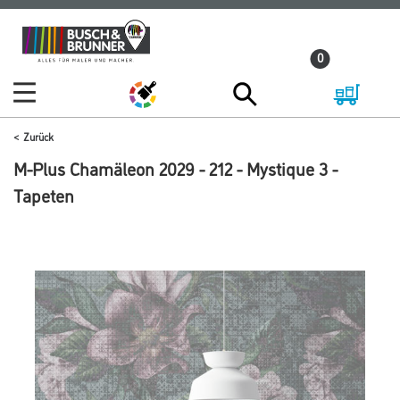
Zum
Zum
Inhalt
Navigationsmenü
0
springen
springen
Zurück
M-Plus Chamäleon 2029 - 212 - Mystique 3 -
Tapeten