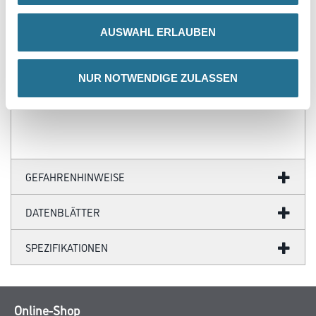
- Über 100 Motive für jeden Geschmack
- Ihre individuellen Wandabmessungen
AUSWAHL ERLAUBEN
- Farblich anpassbare Tapetenmotive
- Hochwertige Trägermaterialien
- Ihr Fotomotiv auf Tapete
- Zertifizierte Faservliese
NUR NOTWENDIGE ZULASSEN
- Brandschutzgeprüft nach EU-Norm
- Umweltfreundliche Latexfarben
GEFAHRENHINWEISE
DATENBLÄTTER
SPEZIFIKATIONEN
Online-Shop