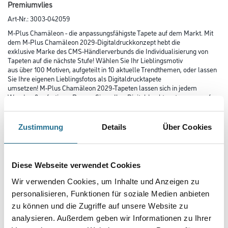
Premiumvlies
Art-Nr.:
3003-042059
M-Plus Chamäleon - die anpassungsfähigste Tapete auf dem Markt. Mit
dem M-Plus Chamäleon 2029-Digitaldruckkonzept hebt die
exklusive Marke des CMS-Händlerverbunds die Individualisierung von
Tapeten auf die nächste Stufe! Wählen Sie Ihr Lieblingsmotiv
aus über 100 Motiven, aufgeteilt in 10 aktuelle Trendthemen, oder lassen
Sie Ihre eigenen Lieblingsfotos als Digitaldrucktapete
umsetzen! M-Plus Chamäleon 2029-Tapeten lassen sich in jedem
Wandmaß anfertigen. Passen Sie so Ihre Digitaldrucktapete genau auf
Ihre Wände an!
Zustimmung
Details
Über Cookies
Farbtonbezeichnung
Diese Webseite verwendet Cookies
Länge in centimeter
Wir verwenden Cookies, um Inhalte und Anzeigen zu
personalisieren, Funktionen für soziale Medien anbieten
zu können und die Zugriffe auf unsere Website zu
Breite in centimeter
analysieren. Außerdem geben wir Informationen zu Ihrer