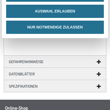
- Über 100 Motive für jeden Geschmack
- Ihre individuellen Wandabmessungen
AUSWAHL ERLAUBEN
- Farblich anpassbare Tapetenmotive
- Hochwertige Trägermaterialien
- Ihr Fotomotiv auf Tapete
- Zertifizierte Faservliese
NUR NOTWENDIGE ZULASSEN
- Brandschutzgeprüft nach EU-Norm
- Umweltfreundliche Latexfarben
GEFAHRENHINWEISE
DATENBLÄTTER
SPEZIFIKATIONEN
Online-Shop