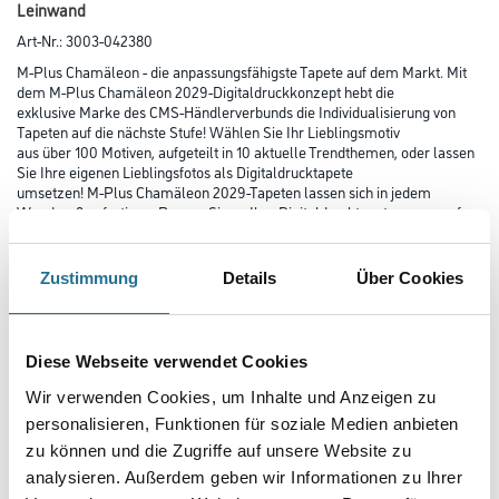
Leinwand
Art-Nr.:
3003-042380
M-Plus Chamäleon - die anpassungsfähigste Tapete auf dem Markt. Mit
dem M-Plus Chamäleon 2029-Digitaldruckkonzept hebt die
exklusive Marke des CMS-Händlerverbunds die Individualisierung von
Tapeten auf die nächste Stufe! Wählen Sie Ihr Lieblingsmotiv
aus über 100 Motiven, aufgeteilt in 10 aktuelle Trendthemen, oder lassen
Sie Ihre eigenen Lieblingsfotos als Digitaldrucktapete
umsetzen! M-Plus Chamäleon 2029-Tapeten lassen sich in jedem
Wandmaß anfertigen. Passen Sie so Ihre Digitaldrucktapete genau auf
Ihre Wände an!
Zustimmung
Details
Über Cookies
Farbtonbezeichnung
Diese Webseite verwendet Cookies
Länge in centimeter
Wir verwenden Cookies, um Inhalte und Anzeigen zu
personalisieren, Funktionen für soziale Medien anbieten
zu können und die Zugriffe auf unsere Website zu
Breite in centimeter
analysieren. Außerdem geben wir Informationen zu Ihrer