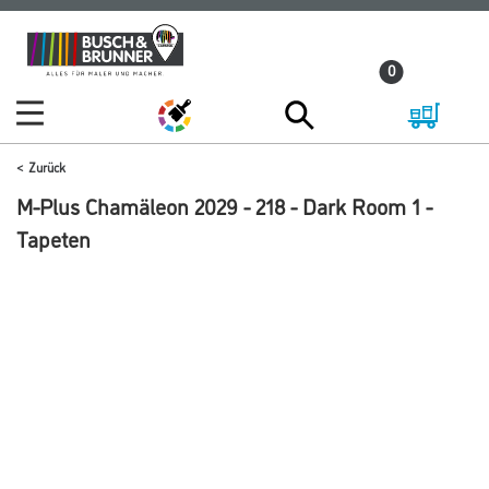
Zum
Zum
Inhalt
Navigationsmenü
0
springen
springen
Zurück
M-Plus Chamäleon 2029 - 218 - Dark Room 1 -
Tapeten