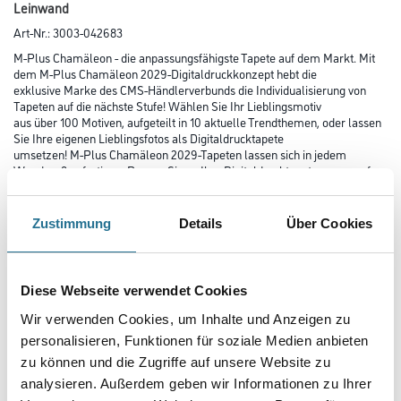
Leinwand
Art-Nr.:
3003-042683
M-Plus Chamäleon - die anpassungsfähigste Tapete auf dem Markt. Mit
dem M-Plus Chamäleon 2029-Digitaldruckkonzept hebt die
exklusive Marke des CMS-Händlerverbunds die Individualisierung von
Tapeten auf die nächste Stufe! Wählen Sie Ihr Lieblingsmotiv
aus über 100 Motiven, aufgeteilt in 10 aktuelle Trendthemen, oder lassen
Sie Ihre eigenen Lieblingsfotos als Digitaldrucktapete
umsetzen! M-Plus Chamäleon 2029-Tapeten lassen sich in jedem
Wandmaß anfertigen. Passen Sie so Ihre Digitaldrucktapete genau auf
Ihre Wände an!
Zustimmung
Details
Über Cookies
Farbtonbezeichnung
Diese Webseite verwendet Cookies
Länge in centimeter
Wir verwenden Cookies, um Inhalte und Anzeigen zu
personalisieren, Funktionen für soziale Medien anbieten
zu können und die Zugriffe auf unsere Website zu
Breite in centimeter
analysieren. Außerdem geben wir Informationen zu Ihrer