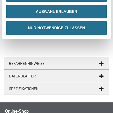
- Über 100 Motive für jeden Geschmack
- Ihre individuellen Wandabmessungen
AUSWAHL ERLAUBEN
- Farblich anpassbare Tapetenmotive
- Hochwertige Trägermaterialien
- Ihr Fotomotiv auf Tapete
- Zertifizierte Faservliese
NUR NOTWENDIGE ZULASSEN
- Brandschutzgeprüft nach EU-Norm
- Umweltfreundliche Latexfarben
GEFAHRENHINWEISE
DATENBLÄTTER
SPEZIFIKATIONEN
Online-Shop