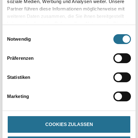
soziale Medien, Werbung und Analysen weiter. Unsere
Partner führen diese Informationen möglicherweise mit
weiteren Daten zusammen, die Sie ihnen bereitgestellt
haben oder die sie im Rahmen Ihrer Nutzung der Dienste
gesammelt haben.
Einwilligungsauswahl
Umrechnungsfaktoren
Notwendig
Präferenzen
Statistiken
Marketing
PRODUKTEIGENSCHAFTEN
Produkteigenschaft
COOKIES ZULASSEN
- Über 100 Motive für jeden Geschmack
- Ihre individuellen Wandabmessungen