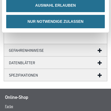
- Farblich anpassbare Tapetenmotive
AUSWAHL ERLAUBEN
- Hochwertige Trägermaterialien
- Ihr Fotomotiv auf Tapete
- Zertifizierte Faservliese
- Brandschutzgeprüft nach EU-Norm
NUR NOTWENDIGE ZULASSEN
- Umweltfreundliche Latexfarben
GEFAHRENHINWEISE
DATENBLÄTTER
SPEZIFIKATIONEN
Online-Shop
Farbe