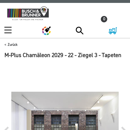
Zum
Zum
Inhalt
Navigationsmenü
0
springen
springen
Zurück
M-Plus Chamäleon 2029 - 22 - Ziegel 3 - Tapeten